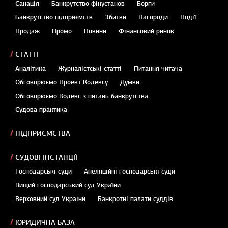
Санація
Банкрутство фінустанов
Борги
Банкрутство підприємств
Збитки
Нагороди
Події
Продаж
Промо
Новини
Фінансовий ринок
СТАТТІ
Аналітика
Журналістські статті
Питання читача
Обговорюємо Проект Кодексу
Думки
Обговорюємо Кодекс з питань банкрутства
Судова практика
ПІДПРИЄМСТВА
СУДОВІ ІНСТАНЦІЇ
Господарські суди
Апеляційні господарські суди
Вищий господарський суд України
Верховний суд України
Банкротні палати суддів
ЮРИДИЧНА БАЗА