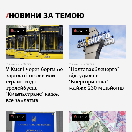
НОВИНИ ЗА ТЕМОЮ
БОРГИ
БОРГИ
23 лютого, 2022
23 лютого, 2022
У Києві через борги по
"Полтаваобленерго"
зарплаті оголосили
відсудило в
страйк водії
"Енергоринока"
тролейбусів:
майже 230 мільйонів
"Київпастранс" каже,
все заплатив
БОРГИ
БОРГИ