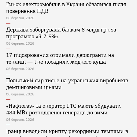
Ринок електромобілів в Україні обвалився після
повернення ПДВ
06 березня, 2026
Держава заборгувала банкам 8 млрд грн за
програмою «5-7-9%»
06 березня, 2026
17 підозрюваних отримали держгранти на
теплиці — і не посадили жодного куща
06 березня, 2026
Польський сир тисне на українських виробників
демпінговими цінами
06 березня, 2026
«Нафтогаз» та оператор ГТС мають збудувати
484 МВт розподіленої генерації до зими
06 березня, 2026
Іранці виводили крипту рекордними темпами в