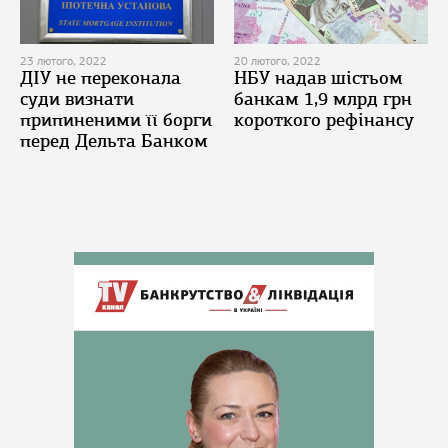
23 лютого, 2022
20 лютого, 2022
ДІУ не переконала
НБУ надав шістьом
суди визнати
банкам 1,9 млрд грн
припиненими її борги
короткого рефінансу
перед Дельта Банком