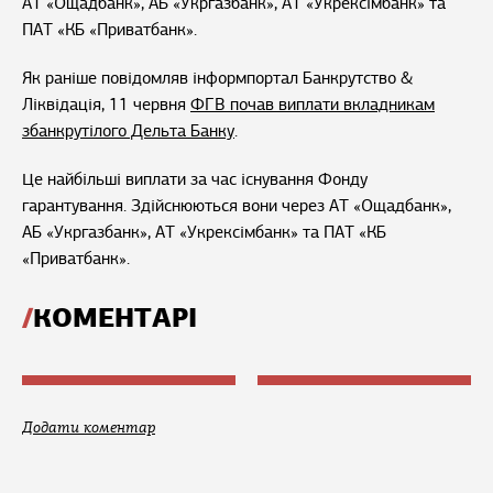
АТ «Ощадбанк», АБ «Укргазбанк», АТ «Укрексімбанк» та
ПАТ «КБ «Приватбанк».
Як раніше повідомляв інформпортал Банкрутство &
Ліквідація, 11 червня
ФГВ почав виплати вкладникам
збанкрутілого Дельта Банку
.
Це найбільші виплати за час існування Фонду
гарантування. Здійснюються вони через АТ «Ощадбанк»,
АБ «Укргазбанк», АТ «Укрексімбанк» та ПАТ «КБ
«Приватбанк».
КОМЕНТАРІ
Додати коментар