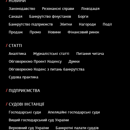
НОВИНИ
Законодавство
Резонансні справи
Ліквідація
Санація
Банкрутство фінустанов
Борги
Банкрутство підприємств
Збитки
Нагороди
Події
Продаж
Промо
Новини
Фінансовий ринок
СТАТТІ
Аналітика
Журналістські статті
Питання читача
Обговорюємо Проект Кодексу
Думки
Обговорюємо Кодекс з питань банкрутства
Судова практика
ПІДПРИЄМСТВА
СУДОВІ ІНСТАНЦІЇ
Господарські суди
Апеляційні господарські суди
Вищий господарський суд України
Верховний суд України
Банкротні палати суддів