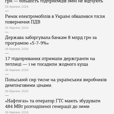
грн — більшість підприємців змін не відчують
06 березня, 2026
Ринок електромобілів в Україні обвалився після
повернення ПДВ
06 березня, 2026
Держава заборгувала банкам 8 млрд грн за
програмою «5-7-9%»
06 березня, 2026
17 підозрюваних отримали держгранти на
теплиці — і не посадили жодного куща
06 березня, 2026
Польський сир тисне на українських виробників
демпінговими цінами
06 березня, 2026
«Нафтогаз» та оператор ГТС мають збудувати
484 МВт розподіленої генерації до зими
06 березня, 2026