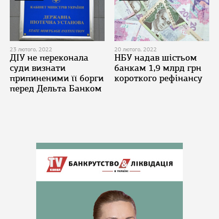
23 лютого, 2022
20 лютого, 2022
ДІУ не переконала
НБУ надав шістьом
суди визнати
банкам 1,9 млрд грн
припиненими її борги
короткого рефінансу
перед Дельта Банком