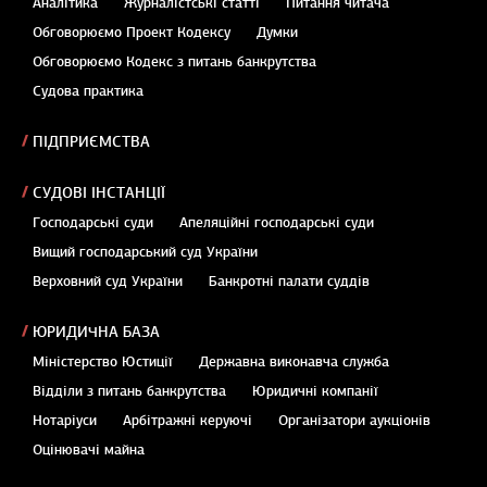
Аналітика
Журналістські статті
Питання читача
Обговорюємо Проект Кодексу
Думки
Обговорюємо Кодекс з питань банкрутства
Судова практика
ПІДПРИЄМСТВА
СУДОВІ ІНСТАНЦІЇ
Господарські суди
Апеляційні господарські суди
Вищий господарський суд України
Верховний суд України
Банкротні палати суддів
ЮРИДИЧНА БАЗА
Міністерство Юстиції
Державна виконавча служба
Відділи з питань банкрутства
Юридичні компанії
Нотаріуси
Арбітражні керуючі
Організатори аукціонів
Оцінювачі майна