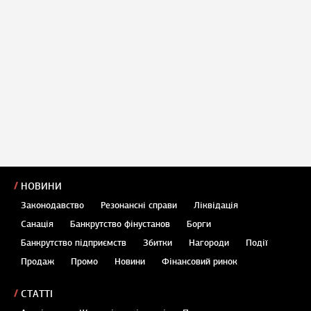
НОВИНИ
Законодавство
Резонансні справи
Ліквідація
Санація
Банкрутство фінустанов
Борги
Банкрутство підприємств
Збитки
Нагороди
Події
Продаж
Промо
Новини
Фінансовий ринок
СТАТТІ