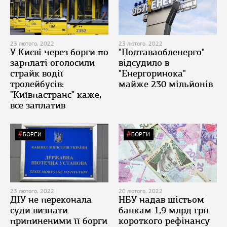
23 лютого, 2022
23 лютого, 2022
У Києві через борги по
"Полтаваобленерго"
зарплаті оголосили
відсудило в
страйк водії
"Енергоринока"
тролейбусів:
майже 230 мільйонів
"Київпастранс" каже,
все заплатив
БОРГИ
БОРГИ
23 лютого, 2022
20 лютого, 2022
ДІУ не переконала
НБУ надав шістьом
суди визнати
банкам 1,9 млрд грн
припиненими її борги
короткого рефінансу