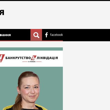
вання
facebook