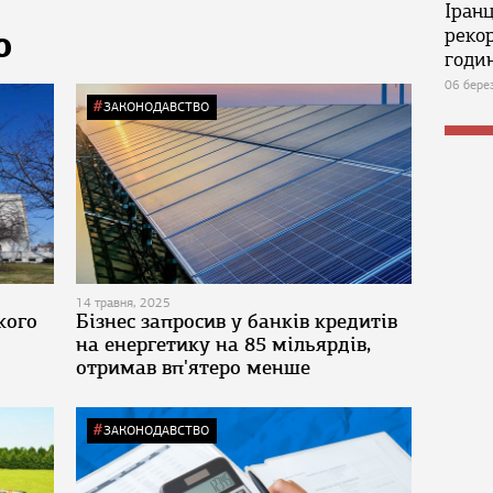
Іран
реко
Ю
годин
06 бере
ЗАКОНОДАВСТВО
14 травня, 2025
кого
Бізнес запросив у банків кредитів
на енергетику на 85 мільярдів,
отримав вп'ятеро менше
ЗАКОНОДАВСТВО