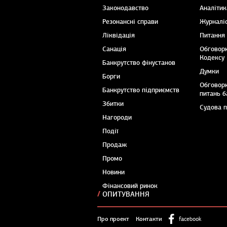
Законодавство
Аналітик
Резонансні справи
Журналіс
Ліквідація
Питання
Санація
Обговор
Кодексу
Банкрутство фінустанов
Думки
Борги
Обговор
Банкрутство підприємств
питань б
Збитки
Судова 
Нагороди
Події
Продаж
Промо
Новини
Фінансовий ринок
ОПИТУВАННЯ
Про проект
Контакти
facebook