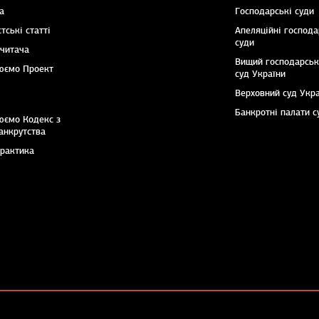
а
Господарські суди
тські статті
Апеляційні господа
суди
 читача
Вищий господарсь
юємо Проект
суд України
Верховний суд Укр
Банкротні палати с
юємо Кодекс з
анкрутства
практика