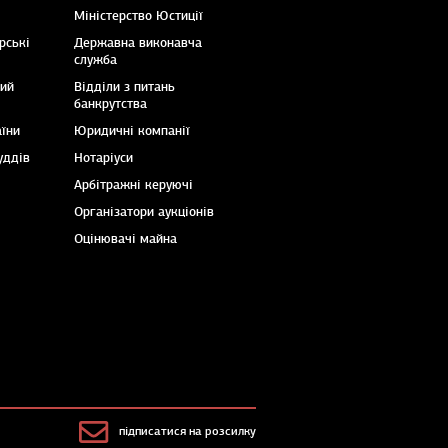
Міністерство Юстиції
рські
Державна виконавча
служба
кий
Відділи з питань
банкрутства
аїни
Юридичні компанії
уддів
Нотаріуси
Арбітражні керуючі
Організатори аукціонів
Оцінювачі майна
підписатися на розсилку