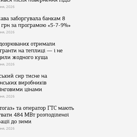
зня, 2026
ава заборгувала банкам 8
 грн за програмою «5-7-9%»
зня, 2026
ідозрюваних отримали
гранти на теплиці — і не
дили жодного куща
зня, 2026
ський сир тисне на
їнських виробників
інговими цінами
зня, 2026
тогаз» та оператор ГТС мають
увати 484 МВт розподіленої
ації до зими
зня, 2026