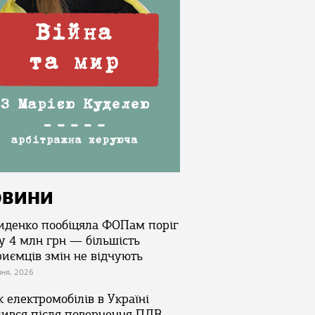
ОВИНИ
иденко пообіцяла ФОПам поріг
у 4 млн грн — більшість
риємців змін не відчують
зня, 2026
 електромобілів в Україні
лився після повернення ПДВ