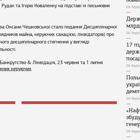
Рудак та Ігорю Коваленку на підставі їх письмових
06 бере
Держ
млрд
ва Оксани Чешковської стало подання Дисциплінарної
06 бере
рядників майна, керуючих санацією, ліквідаторів) про
чого дисциплінарного стягнення у вигляді
17 п
льності.
держ
поса
анкрутство & Ліквідація, 23 червня та 1 липня
06 бере
ажних керуючих
.
Поль
укра
демп
06 бере
«Наф
збуд
генер
06 бере