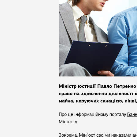
Міністр юстиції Павло Петренко
право на здійснення діяльності
майна, керуючих санацією, лікві
Про це інформаційному порталу
Банк
Мін’юсту.
Зокрема, Мін’юст своїми наказами а