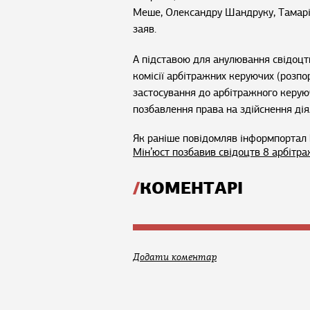
Меше, Олександру Шандруку, Тамарі 
заяв.
А підставою для анулювання свідоцт
комісії арбітражних керуючих (розпо
застосування до арбітражного керую
позбавлення права на здійснення дія
Як раніше повідомляв інформпортал Б
Мін’юст позбавив свідоцтв 8 арбітр
КОМЕНТАРІ
Додати коментар