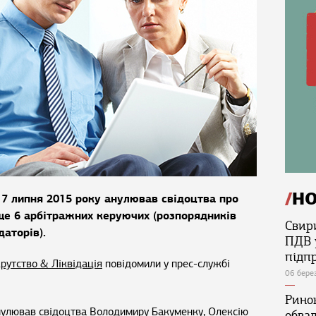
Н
 7 липня 2015 року анулював свідоцтва про
 ще 6 арбітражних керуючих (розпорядників
Свир
даторів).
ПДВ 
підп
рутство & Ліквідація
повідомили у прес-службі
06 бере
Ринок
нулював свідоцтва Володимиру Бакуменку, Олексію
обва