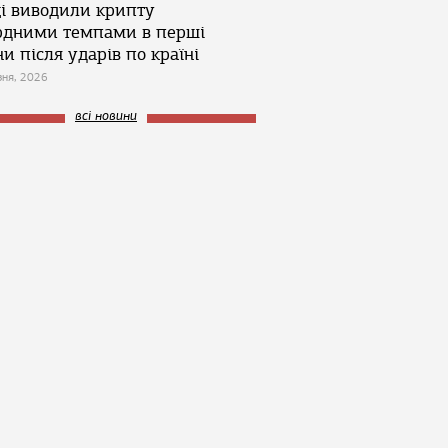
ці виводили крипту
рдними темпами в перші
и після ударів по країні
зня, 2026
всі новини