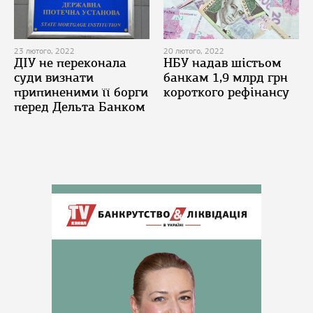
23 лютого, 2022
20 лютого, 2022
ДІУ не переконала
НБУ надав шістьом
суди визнати
банкам 1,9 млрд грн
припиненими її борги
короткого рефінансу
перед Дельта Банком