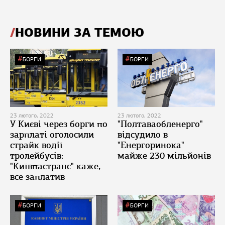
НОВИНИ ЗА ТЕМОЮ
БОРГИ
БОРГИ
23 лютого, 2022
23 лютого, 2022
У Києві через борги по
"Полтаваобленерго"
зарплаті оголосили
відсудило в
страйк водії
"Енергоринока"
тролейбусів:
майже 230 мільйонів
"Київпастранс" каже,
все заплатив
БОРГИ
БОРГИ