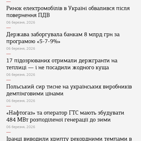
Ринок електромобілів в Україні обвалився після
повернення ПДВ
06 березня, 2026
Держава заборгувала банкам 8 млрд грн за
програмою «5-7-9%»
06 березня, 2026
17 підозрюваних отримали держгранти на
теплиці — і не посадили жодного куща
06 березня, 2026
Польський сир тисне на українських виробників
демпінговими цінами
06 березня, 2026
«Нафтогаз» та оператор ГТС мають збудувати
484 МВт розподіленої генерації до зими
06 березня, 2026
Іранці виводили крипту рекордними темпами в