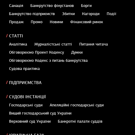
Санація
Банкрутство фінустанов
Борги
Банкрутство підприємств
Збитки
Нагороди
Події
Продаж
Промо
Новини
Фінансовий ринок
СТАТТІ
Аналітика
Журналістські статті
Питання читача
Обговорюємо Проект Кодексу
Думки
Обговорюємо Кодекс з питань банкрутства
Судова практика
ПІДПРИЄМСТВА
СУДОВІ ІНСТАНЦІЇ
Господарські суди
Апеляційні господарські суди
Вищий господарський суд України
Верховний суд України
Банкротні палати суддів