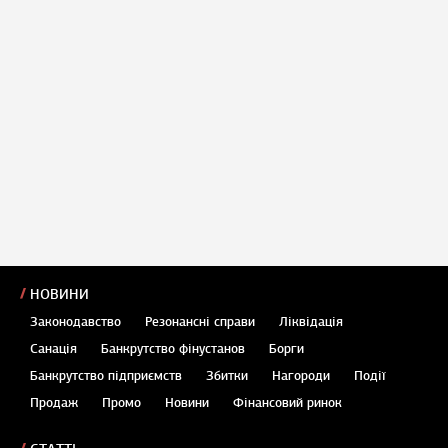
НОВИНИ
Законодавство
Резонансні справи
Ліквідація
Санація
Банкрутство фінустанов
Борги
Банкрутство підприємств
Збитки
Нагороди
Події
Продаж
Промо
Новини
Фінансовий ринок