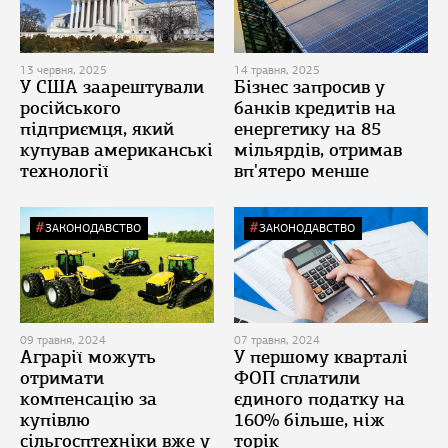
13 червня, 2025
14 травня, 2025
У США заарештували
Бізнес запросив у
російського
банків кредитів на
підприємця, який
енергетику на 85
купував американські
мільярдів, отримав
технології
вп'ятеро менше
ЗАКОНОДАВСТВО
ЗАКОНОДАВСТВО
09 травня, 2024
07 травня, 2024
Аграрії можуть
У першому кварталі
отримати
ФОП сплатили
компенсацію за
єдиного податку на
купівлю
160% більше, ніж
сільгосптехніки вже у
торік