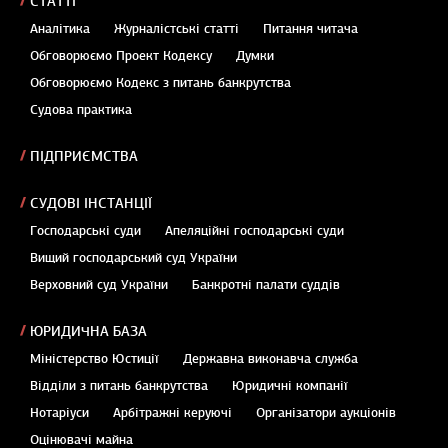
СТАТТІ
Аналітика
Журналістські статті
Питання читача
Обговорюємо Проект Кодексу
Думки
Обговорюємо Кодекс з питань банкрутства
Судова практика
ПІДПРИЄМСТВА
СУДОВІ ІНСТАНЦІЇ
Господарські суди
Апеляційні господарські суди
Вищий господарський суд України
Верховний суд України
Банкротні палати суддів
ЮРИДИЧНА БАЗА
Міністерство Юстиції
Державна виконавча служба
Відділи з питань банкрутства
Юридичні компанії
Нотаріуси
Арбітражні керуючі
Організатори аукціонів
Оцінювачі майна