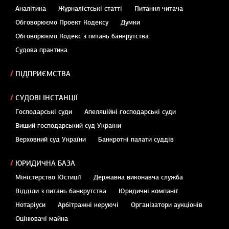
Аналітика
Журналістські статті
Питання читача
Обговорюємо Проект Кодексу
Думки
Обговорюємо Кодекс з питань банкрутства
Судова практика
ПІДПРИЄМСТВА
СУДОВІ ІНСТАНЦІЇ
Господарські суди
Апеляційні господарські суди
Вищий господарський суд України
Верховний суд України
Банкротні палати суддів
ЮРИДИЧНА БАЗА
Міністерство Юстиції
Державна виконавча служба
Відділи з питань банкрутства
Юридичні компанії
Нотаріуси
Арбітражні керуючі
Організатори аукціонів
Оцінювачі майна