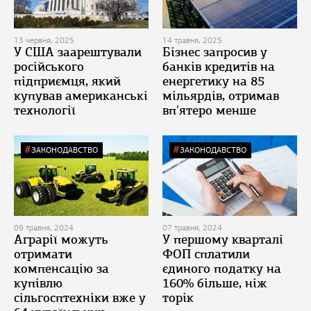
13 червня, 2025
14 травня, 2025
У США заарештували
Бізнес запросив у
російського
банків кредитів на
підприємця, який
енергетику на 85
купував американські
мільярдів, отримав
технології
вп'ятеро менше
ЗАКОНОДАВСТВО
ЗАКОНОДАВСТВО
09 травня, 2024
07 травня, 2024
Аграрії можуть
У першому кварталі
отримати
ФОП сплатили
компенсацію за
єдиного податку на
купівлю
160% більше, ніж
сільгосптехніки вже у
торік