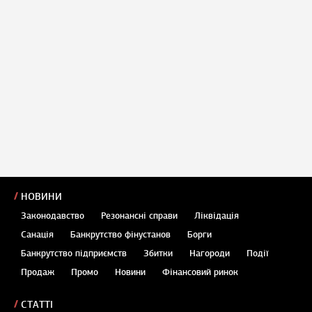
НОВИНИ
Законодавство
Резонансні справи
Ліквідація
Санація
Банкрутство фінустанов
Борги
Банкрутство підприємств
Збитки
Нагороди
Події
Продаж
Промо
Новини
Фінансовий ринок
СТАТТІ