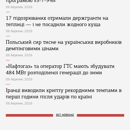
програмою «5-7-9%»
06 березня, 2026
17 підозрюваних отримали держгранти на
теплиці — і не посадили жодного куща
06 березня, 2026
Польський сир тисне на українських виробників
демпінговими цінами
06 березня, 2026
«Нафтогаз» та оператор ГТС мають збудувати
484 МВт розподіленої генерації до зими
06 березня, 2026
Іранці виводили крипту рекордними темпами в
перші години після ударів по країні
06 березня, 2026
всі новини