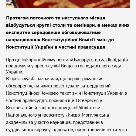
Протягом поточного та наступного місяця
відбудуться круглі столи та семінари, в межах яких
експертне середовище обговорюватиме
напрацювання Конституційної Комісії змін до
Конституції України в частині правосуддя.
Про це інформаційному порталу
Банкрутство & Ліквідація
повідомили у прес-службі Вищого господарського суду
України.
В прес-службі зазначили, що перші громадські
обговорення, на яких презентували затверджений
Конституційною Комісією текст змін Конституції України в
частині правосуддя, пройшли ще 18 вересня у
Конгрегаційній залі дослідницької бібліотеки
Національного університету «Києво-Могилянська
академія» за участю науковців, представників
суддівського корпусу, адвокатів, представників інститутів