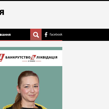
вання
facebook