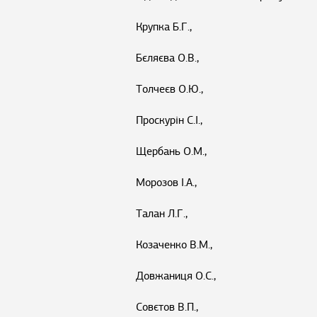
Крупка Б.Г.,
Бєляєва О.В.,
Толчеєв О.Ю.,
Проскурін С.І.,
Щербань О.М.,
Морозов І.А.,
Талан Л.Г.,
Козаченко В.М.,
Довжаниця О.С.,
Совєтов В.П.,