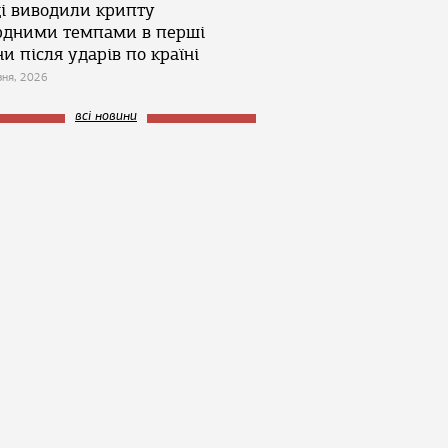
ці виводили крипту
рдними темпами в перші
и після ударів по країні
зня, 2026
всі новини