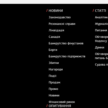
НОВИНИ
СТАТТІ
Законодавство
Аналітик
Резонансні справи
Журналіс
Ліквідація
Питання
Санація
Обговор
Кодексу
Банкрутство фінустанов
Думки
Борги
Обговор
Банкрутство підприємств
питань б
Збитки
Судова 
Нагороди
Події
Продаж
Промо
Новини
Фінансовий ринок
ОПИТУВАННЯ