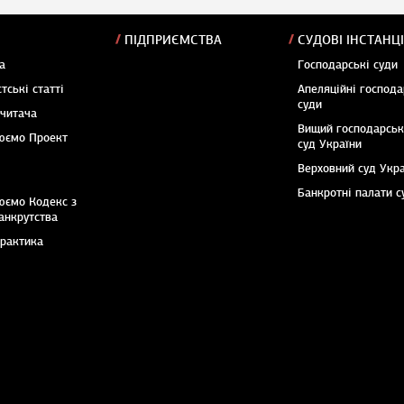
ПІДПРИЄМСТВА
СУДОВІ ІНСТАНЦІ
а
Господарські суди
тські статті
Апеляційні господа
суди
 читача
Вищий господарсь
юємо Проект
суд України
Верховний суд Укр
Банкротні палати с
юємо Кодекс з
анкрутства
практика