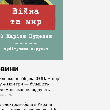
ОВИНИ
иденко пообіцяла ФОПам поріг
у 4 млн грн — більшість
риємців змін не відчують
зня, 2026
 електромобілів в Україні
лився після повернення ПДВ