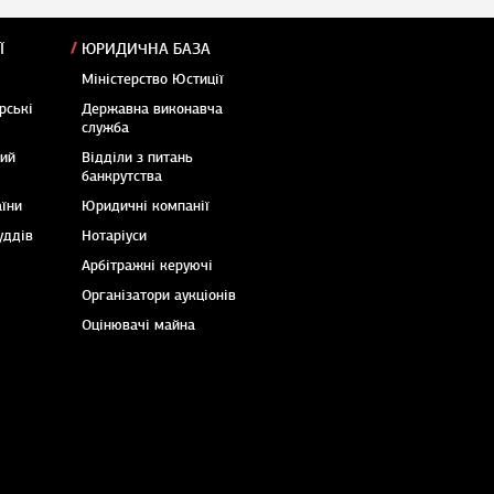
Ї
ЮРИДИЧНА БАЗА
Міністерство Юстиції
рські
Державна виконавча
служба
кий
Відділи з питань
банкрутства
аїни
Юридичні компанії
уддів
Нотаріуси
Арбітражні керуючі
Організатори аукціонів
Оцінювачі майна