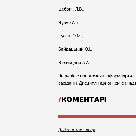
Цебрик Л.В.,
Чуйко А.В.,
Гусак Ю.М.,
Байдацький О.І.,
Великодна А.А.
Як раніше повідомляв інформпортал 
засіданні Дисциплінарної комісії
над
КОМЕНТАРІ
Додати коментар