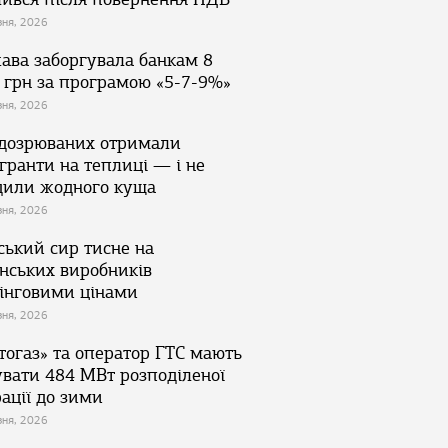
зня, 2026
ава заборгувала банкам 8
 грн за програмою «5-7-9%»
зня, 2026
ідозрюваних отримали
гранти на теплиці — і не
дили жодного куща
зня, 2026
ський сир тисне на
їнських виробників
інговими цінами
зня, 2026
тогаз» та оператор ГТС мають
увати 484 МВт розподіленої
ації до зими
зня, 2026