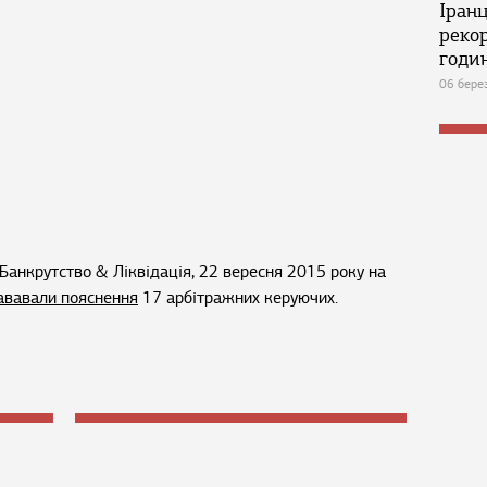
Іран
реко
годин
06 бере
Банкрутство & Ліквідація, 22 вересня 2015 року на
ававали пояснення
17 арбітражних керуючих.