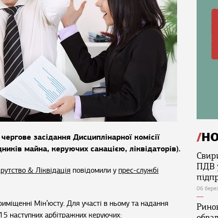
Н
чергове засідання Дисциплінарної комісії
иків майна, керуючих санацією, ліквідаторів).
Свир
ПДВ 
рутство & Ліквідація
повідомили у
прес-службі
підп
06 бере
риміщенні Мін’юсту. Для участі в ньому та надання
Ринок
15 наступних арбітражних керуючих:
обва