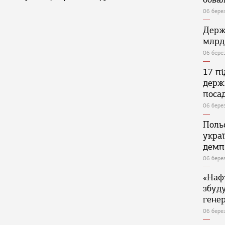
06 бере
Держ
млрд
06 бере
17 п
держ
поса
06 бере
Поль
укра
демп
06 бере
«Наф
збуд
генер
06 бере