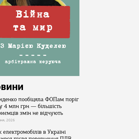
ОВИНИ
иденко пообіцяла ФОПам поріг
у 4 млн грн — більшість
риємців змін не відчують
зня, 2026
 електромобілів в Україні
лився після повернення ПДВ