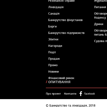
Резонансні справи
Журналіс
Ліквідація
Питання
Санація
Обговор
Кодексу
Банкрутство фінустанов
Думки
Борги
Обговор
Банкрутство підприємств
питань б
Збитки
Судова 
Нагороди
Події
Продаж
Промо
Новини
Фінансовий ринок
ОПИТУВАННЯ
Про проект
Контакти
facebook
© Банкрутство та ліквідація, 2018