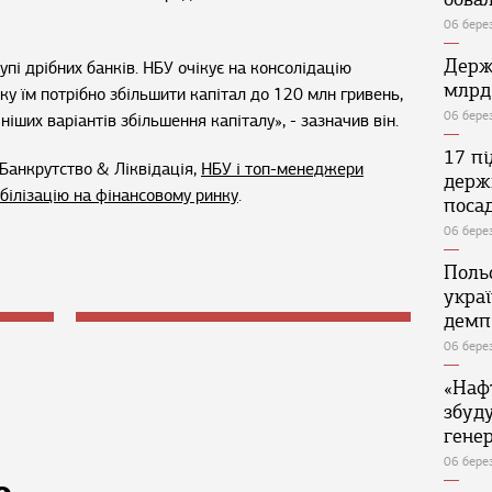
06 бере
Держ
пі дрібних банків. НБУ очікує на консолідацію
млрд
ку їм потрібно збільшити капітал до 120 млн гривень,
06 бере
ніших варіантів збільшення капіталу», - зазначив він.
17 п
Банкрутство & Ліквідація,
НБУ і топ-менеджери
держ
білізацію на фінансовому ринку
.
поса
06 бере
Поль
укра
демп
06 бере
«Наф
збуд
генер
06 бере