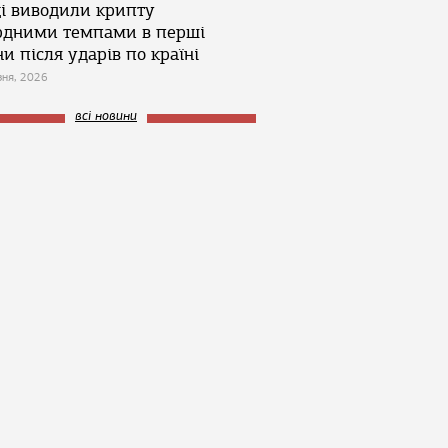
ці виводили крипту
рдними темпами в перші
и після ударів по країні
зня, 2026
всі новини