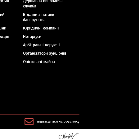
рські
Державна виконавча
служба
кий
Відділи з питань
банкрутства
аїни
Юридичні компанії
уддів
Нотаріуси
Арбітражні керуючі
Організатори аукціонів
Оцінювачі майна
підписатися на розсилку