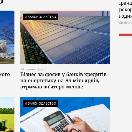
Ю
Іран
реко
годин
ЗАКОНОДАВСТВО
06 бере
14 травня, 2025
кого
Бізнес запросив у банків кредитів
на енергетику на 85 мільярдів,
отримав вп'ятеро менше
ЗАКОНОДАВСТВО