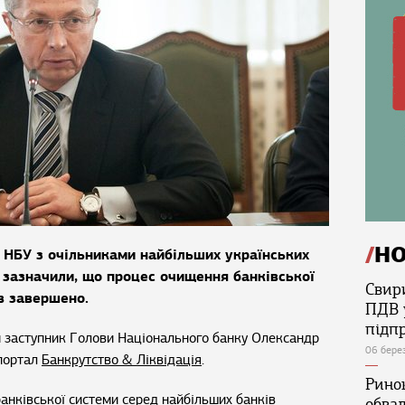
Н
в НБУ з очільниками найбільших українських
 зазначили, що процес очищення банківської
Свир
в завершено.
ПДВ 
підп
й заступник Голови Національного банку Олександр
06 бере
 портал
Банкрутство & Ліквідація
.
Ринок
анківської системи серед найбільших банків
обва