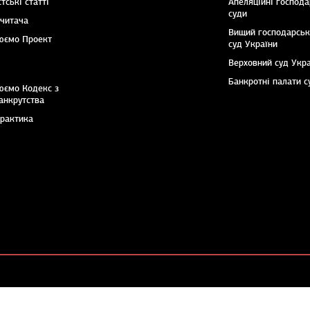
тські статті
Апеляційні господа
суди
 читача
Вищий господарсь
юємо Проект
суд України
Верховний суд Укр
Банкротні палати с
юємо Кодекс з
анкрутства
практика