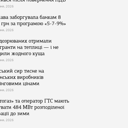
зня, 2026
ава заборгувала банкам 8
 грн за програмою «5-7-9%»
зня, 2026
ідозрюваних отримали
гранти на теплиці — і не
дили жодного куща
зня, 2026
ський сир тисне на
їнських виробників
інговими цінами
зня, 2026
тогаз» та оператор ГТС мають
увати 484 МВт розподіленої
ації до зими
зня, 2026