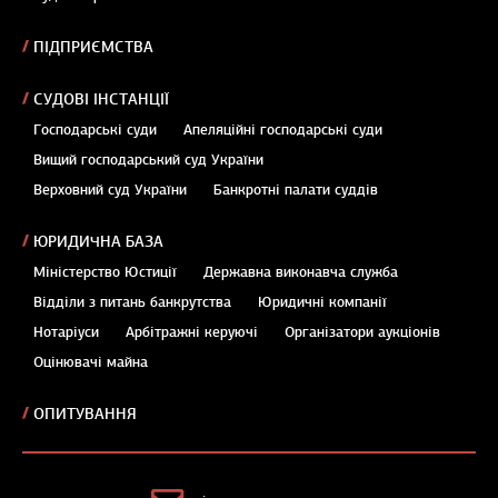
ПІДПРИЄМСТВА
СУДОВІ ІНСТАНЦІЇ
Господарські суди
Апеляційні господарські суди
Вищий господарський суд України
Верховний суд України
Банкротні палати суддів
ЮРИДИЧНА БАЗА
Міністерство Юстиції
Державна виконавча служба
Відділи з питань банкрутства
Юридичні компанії
Нотаріуси
Арбітражні керуючі
Організатори аукціонів
Оцінювачі майна
ОПИТУВАННЯ