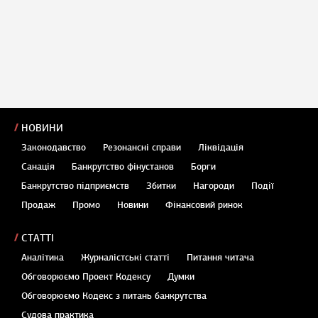
НОВИНИ
Законодавство
Резонансні справи
Ліквідація
Санація
Банкрутство фінустанов
Борги
Банкрутство підприємств
Збитки
Нагороди
Події
Продаж
Промо
Новини
Фінансовий ринок
СТАТТІ
Аналітика
Журналістські статті
Питання читача
Обговорюємо Проект Кодексу
Думки
Обговорюємо Кодекс з питань банкрутства
Судова практика