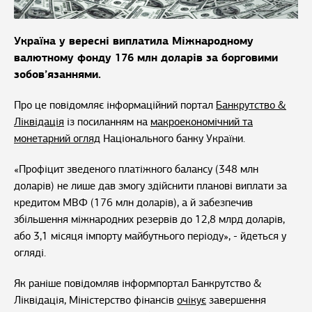
Україна у вересні виплатила Міжнародному
валютному фонду 176 млн доларів за борговими
зобов’язаннями.
Про це повідомляє інформаційний портал
Банкрутство &
Ліквідація
із посиланням на
макроекономічний та
монетарний огляд
Національного банку України.
«Профіцит зведеного платіжного балансу (348 млн
доларів) не лише дав змогу здійснити планові виплати за
кредитом МВФ (176 млн доларів), а й забезпечив
збільшення міжнародних резервів до 12,8 млрд доларів,
або 3,1 місяця імпорту майбутнього періоду», - йдеться у
огляді.
Як раніше повідомляв інформпортал Банкрутство &
Ліквідація, Міністерство фінансів
очікує
завершення