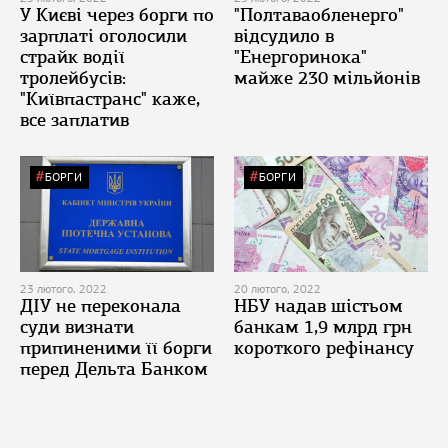
У Києві через борги по
"Полтаваобленерго"
зарплаті оголосили
відсудило в
страйк водії
"Енергоринока"
тролейбусів:
майже 230 мільйонів
"Київпастранс" каже,
все заплатив
БОРГИ
БОРГИ
23 лютого, 2022
20 лютого, 2022
ДІУ не переконала
НБУ надав шістьом
суди визнати
банкам 1,9 млрд грн
припиненими її борги
короткого рефінансу
перед Дельта Банком