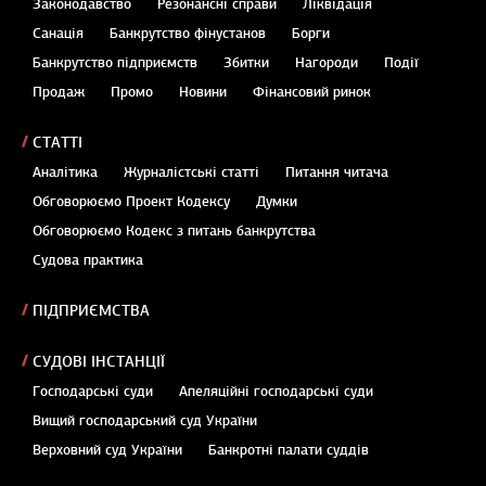
Законодавство
Резонансні справи
Ліквідація
Санація
Банкрутство фінустанов
Борги
Банкрутство підприємств
Збитки
Нагороди
Події
Продаж
Промо
Новини
Фінансовий ринок
СТАТТІ
Аналітика
Журналістські статті
Питання читача
Обговорюємо Проект Кодексу
Думки
Обговорюємо Кодекс з питань банкрутства
Судова практика
ПІДПРИЄМСТВА
СУДОВІ ІНСТАНЦІЇ
Господарські суди
Апеляційні господарські суди
Вищий господарський суд України
Верховний суд України
Банкротні палати суддів