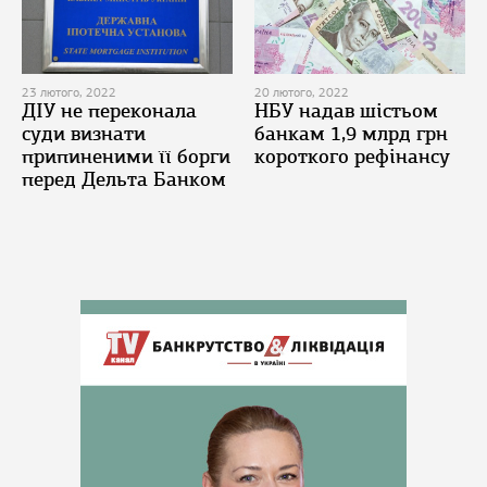
23 лютого, 2022
20 лютого, 2022
ДІУ не переконала
НБУ надав шістьом
суди визнати
банкам 1,9 млрд грн
припиненими її борги
короткого рефінансу
перед Дельта Банком