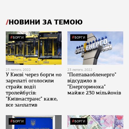
НОВИНИ ЗА ТЕМОЮ
БОРГИ
БОРГИ
23 лютого, 2022
23 лютого, 2022
У Києві через борги по
"Полтаваобленерго"
зарплаті оголосили
відсудило в
страйк водії
"Енергоринока"
тролейбусів:
майже 230 мільйонів
"Київпастранс" каже,
все заплатив
БОРГИ
БОРГИ