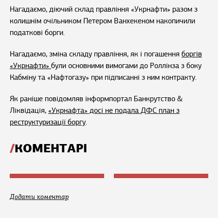
Нагадаємо, діючий склад правління «Укрнафти» разом з
колишнім очільником Петером Ванхекеном накопичили
податкові борги.
Нагадаємо, зміна складу правління, як і погашення
боргів
«Укрнафти»
були основними вимогами до Роллінза з боку
Кабміну та «Нафтогазу» при підписанні з ним контракту.
Як раніше повідомляв інформпортал Банкрутство &
Ліквідація,
«Укрнафта» досі не подала ДФС план з
реструктуризації боргу
.
КОМЕНТАРІ
Додати коментар