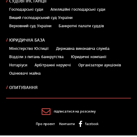
СУДОВІ ІНСТАНЦІЇ
Господарські суди
Апеляційні господарські суди
Вищий господарський суд України
Верховний суд України
Банкротні палати суддів
ЮРИДИЧНА БАЗА
Міністерство Юстиції
Державна виконавча служба
Відділи з питань банкрутства
Юридичні компанії
Нотаріуси
Арбітражні керуючі
Організатори аукціонів
Оцінювачі майна
ОПИТУВАННЯ
підписатися на розсилку
Про проект
Контакти
facebook