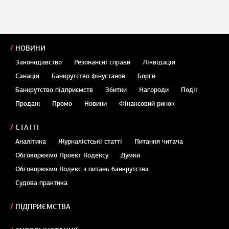
НОВИНИ
Законодавство
Резонансні справи
Ліквідація
Санація
Банкрутство фінустанов
Борги
Банкрутство підприємств
Збитки
Нагороди
Події
Продаж
Промо
Новини
Фінансовий ринок
СТАТТІ
Аналітика
Журналістські статті
Питання читача
Обговорюємо Проект Кодексу
Думки
Обговорюємо Кодекс з питань банкрутства
Судова практика
ПІДПРИЄМСТВА