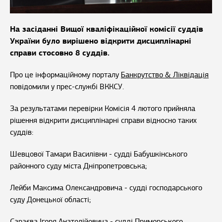
На засіданні Вищої кваліфікаційної комісії суддів
України було вирішено відкрити дисциплінарні
справи стосовно 8 суддів.
Про це інформаційному порталу
Банкрутство & Ліквідація
повідомили у прес-службі ВККСУ.
За результатами перевірки Комісія 4 лютого прийняла
рішення відкрити дисциплінарні справи відносно таких
суддів:
Шевцової Тамари Василівни - судді Бабушкінського
районного суду міста Дніпропетровська;
Лейби Максима Олександровича - судді господарського
суду Донецької області;
Сараєва Ігоря Анатолійовича - судді Приморського