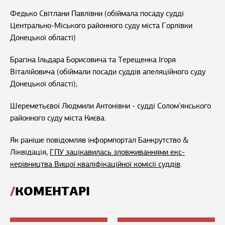
Федько Світлани Павлівни (обіймала посаду судді
Центрально-Міського районного суду міста Горлівки
Донецької області)
Брагіна Ільдара Борисовича та Терещенка Ігоря
Віталійовича (обіймали посади суддів апеляційного суду
Донецької області);
Шереметьєвої Людмили Антонівни - судді Солом'янського
районного суду міста Києва.
Як раніше повідомляв інформпортал Банкрутство &
Ліквідація,
ГПУ зацікавилась зловживаннями екс-
керівництва Вищої кваліфікаційної комісії суддів
.
КОМЕНТАРІ