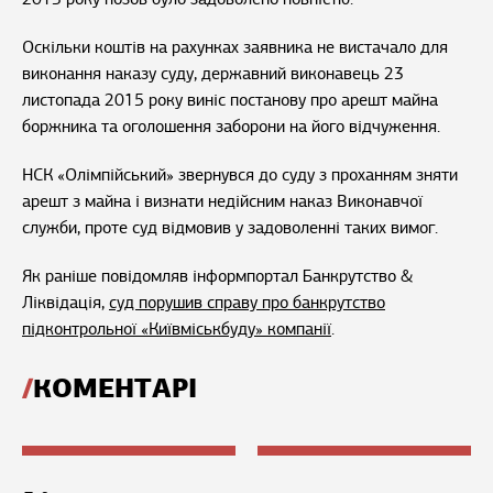
Оскільки коштів на рахунках заявника не вистачало для
виконання наказу суду, державний виконавець 23
листопада 2015 року виніс постанову про арешт майна
боржника та оголошення заборони на його відчуження.
НСК «Олімпійський» звернувся до суду з проханням зняти
арешт з майна і визнати недійсним наказ Виконавчої
служби, проте суд відмовив у задоволенні таких вимог.
Як раніше повідомляв інформпортал Банкрутство &
Ліквідація,
суд порушив справу про банкрутство
підконтрольної «Київміськбуду» компанії
.
КОМЕНТАРІ