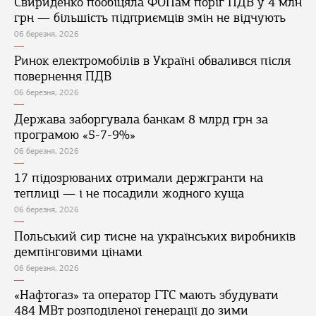
Свириденко пообіцяла ФОПам поріг ПДВ у 4 млн
грн — більшість підприємців змін не відчують
06 березня, 2026
Ринок електромобілів в Україні обвалився після
повернення ПДВ
06 березня, 2026
Держава заборгувала банкам 8 млрд грн за
програмою «5-7-9%»
06 березня, 2026
17 підозрюваних отримали держгранти на
теплиці — і не посадили жодного куща
06 березня, 2026
Польський сир тисне на українських виробників
демпінговими цінами
06 березня, 2026
«Нафтогаз» та оператор ГТС мають збудувати
484 МВт розподіленої генерації до зими