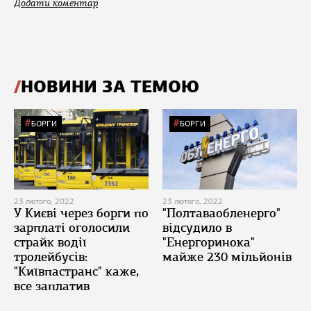
Додати коментар
НОВИНИ ЗА ТЕМОЮ
БОРГИ
БОРГИ
23 лютого, 2022
23 лютого, 2022
У Києві через борги по
"Полтаваобленерго"
зарплаті оголосили
відсудило в
страйк водії
"Енергоринока"
тролейбусів:
майже 230 мільйонів
"Київпастранс" каже,
все заплатив