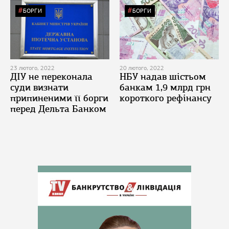
БОРГИ
БОРГИ
23 лютого, 2022
20 лютого, 2022
ДІУ не переконала
НБУ надав шістьом
суди визнати
банкам 1,9 млрд грн
припиненими її борги
короткого рефінансу
перед Дельта Банком