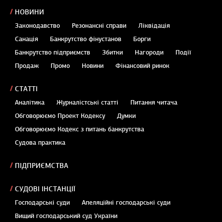
НОВИНИ
Законодавство
Резонансні справи
Ліквідація
Санація
Банкрутство фінустанов
Борги
Банкрутство підприємств
Збитки
Нагороди
Події
Продаж
Промо
Новини
Фінансовий ринок
СТАТТІ
Аналітика
Журналістські статті
Питання читача
Обговорюємо Проект Кодексу
Думки
Обговорюємо Кодекс з питань банкрутства
Судова практика
ПІДПРИЄМСТВА
СУДОВІ ІНСТАНЦІЇ
Господарські суди
Апеляційні господарські суди
Вищий господарський суд України