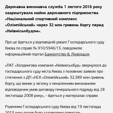
Державна виконавча служба 1 лютого 2016 року
заарештувала майно державного підприємства
«Національний спортивний комплекс
«Олімпійський» через 32 млн гривень боргу перед
«Київміськбудом».
Про це йдеться у відповідній ухвалі Господарського суду
Києва по справі № 910/5946/13, повідомляє
інформаційний портал
Банкрутство & Ліквідація
.
«ПАТ «Холдингова компанія «Київміськбуд» звернулося до
господарського суду міста Києва з позовною заявою про
стягнення з ДП «НСК «Олімпійський» 32,389 млн гривень
боргу, що виник у зв'язку з неналежним виконанням
відповідачем умов договору генерального підряду від 28
листопада 2008 року», - йдеться у матеріалах справи.
Рішенням Господарського суду Києва від 19 листопада
2013 року позов було задоволено повністю.