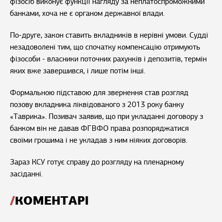
фізосіб виконує функції нагляду за неплатоспроможними
банками, хоча не є органом державної влади.
По-друге, закон ставить вкладників в нерівні умови. Судді
незадоволені тим, що спочатку компенсацію отримують
фізособи - власники поточних рахунків і депозитів, термін
яких вже завершився, і лише потім інші.
Формальною підставою для звернення став розгляд
позову вкладника ліквідованого з 2013 року банку
«Таврика». Позивач заявив, що при укладанні договору з
банком він не давав ФГВФО права розпоряджатися
своїми грошима і не укладав з ним ніяких договорів.
Зараз КСУ готує справу до розгляду на пленарному
засіданні.
КОМЕНТАРІ