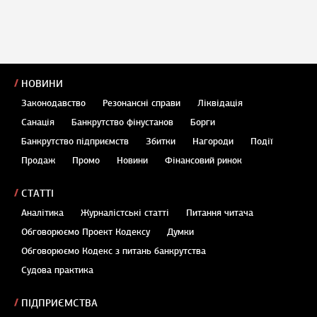
НОВИНИ
Законодавство
Резонансні справи
Ліквідація
Санація
Банкрутство фінустанов
Борги
Банкрутство підприємств
Збитки
Нагороди
Події
Продаж
Промо
Новини
Фінансовий ринок
СТАТТІ
Аналітика
Журналістські статті
Питання читача
Обговорюємо Проект Кодексу
Думки
Обговорюємо Кодекс з питань банкрутства
Судова практика
ПІДПРИЄМСТВА