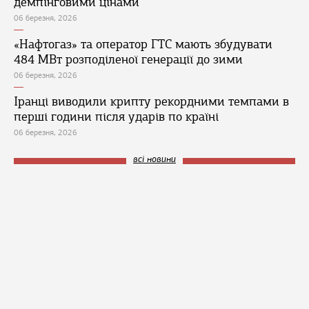
демпінговими цінами
06 березня, 2026
«Нафтогаз» та оператор ГТС мають збудувати
484 МВт розподіленої генерації до зими
06 березня, 2026
Іранці виводили крипту рекордними темпами в
перші години після ударів по країні
06 березня, 2026
всі новини