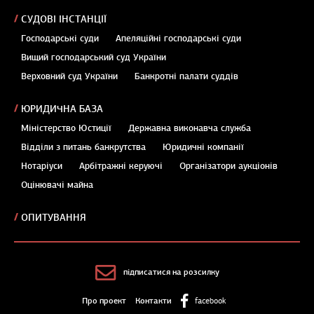
СУДОВІ ІНСТАНЦІЇ
Господарські суди
Апеляційні господарські суди
Вищий господарський суд України
Верховний суд України
Банкротні палати суддів
ЮРИДИЧНА БАЗА
Міністерство Юстиції
Державна виконавча служба
Відділи з питань банкрутства
Юридичні компанії
Нотаріуси
Арбітражні керуючі
Організатори аукціонів
Оцінювачі майна
ОПИТУВАННЯ
підписатися на розсилку
Про проект
Контакти
facebook