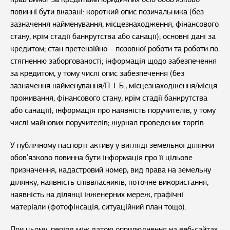
повинні бути вказані: короткий опис позичальника (без
зазначення найменування, місцезнаходження, фінансового
стану, крім стадії банкрутства або санації); основні дані за
кредитом; стан претензійно – позовної роботи та роботи по
стягненню заборгованості; інформація щодо забезпечення
за кредитом, у тому числі опис забезпечення (без
зазначення найменування/П. І. Б., місцезнаходження/місця
проживання, фінансового стану, крім стадії банкрутства
або санації); інформація про наявність поручителів, у тому
числі майнових поручителів; журнал проведених торгів.
У публічному паспорті активу у вигляді земельної ділянки
обов’язково повинна бути інформація про її цільове
призначення, кадастровий номер, вид права на земельну
ділянку, наявність співвласників, поточне використання,
наявність на ділянці інженерних мереж, графічні
матеріали (фотофіксація, ситуаційний план тощо).
При цьому, період між датою оприлюднення на веб-сайтах