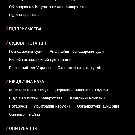
Обговорюємо Кодекс з питань банкрутства
Судова практика
ПІДПРИЄМСТВА
СУДОВІ ІНСТАНЦІЇ
Господарські суди
Апеляційні господарські суди
Вищий господарський суд України
Верховний суд України
Банкротні палати суддів
ЮРИДИЧНА БАЗА
Міністерство Юстиції
Державна виконавча служба
Відділи з питань банкрутства
Юридичні компанії
Нотаріуси
Арбітражні керуючі
Організатори аукціонів
Оцінювачі майна
ОПИТУВАННЯ