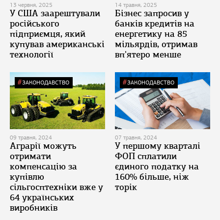
13 червня, 2025
14 травня, 2025
У США заарештували
Бізнес запросив у
російського
банків кредитів на
підприємця, який
енергетику на 85
купував американські
мільярдів, отримав
технології
вп'ятеро менше
ЗАКОНОДАВСТВО
ЗАКОНОДАВСТВО
09 травня, 2024
07 травня, 2024
Аграрії можуть
У першому кварталі
отримати
ФОП сплатили
компенсацію за
єдиного податку на
купівлю
160% більше, ніж
сільгосптехніки вже у
торік
64 українських
виробників