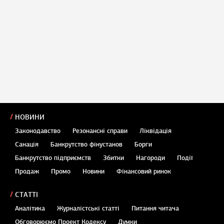
НОВИНИ
Законодавство
Резонансні справи
Ліквідація
Санація
Банкрутство фінустанов
Борги
Банкрутство підприємств
Збитки
Нагороди
Події
Продаж
Промо
Новини
Фінансовий ринок
СТАТТІ
Аналітика
Журналістські статті
Питання читача
Обговорюємо Проект Кодексу
Думки