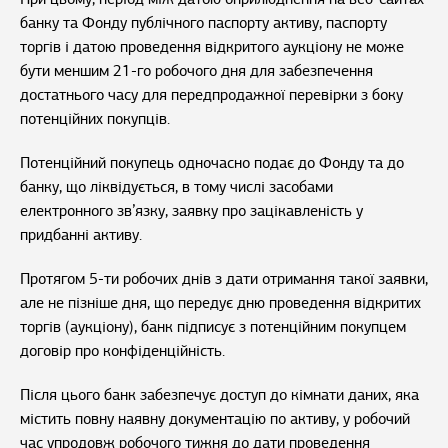
банку та Фонду публічного паспорту активу, паспорту
торгів і датою проведення відкритого аукціону не може
бути меншим 21-го робочого дня для забезпечення
достатнього часу для передпродажної перевірки з боку
потенційних покупців.
Потенційний покупець одночасно подає до Фонду та до
банку, що ліквідується, в тому числі засобами
електронного зв’язку, заявку про зацікавленість у
придбанні активу.
Протягом 5-ти робочих днів з дати отримання такої заявки,
але не пізніше дня, що передує дню проведення відкритих
торгів (аукціону), банк підписує з потенційним покупцем
договір про конфіденційність.
Після цього банк забезпечує доступ до кімнати даних, яка
містить повну наявну документацію по активу, у робочий
час упродовж робочого тижня до дати проведення