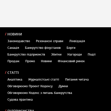
НОВИНИ
Законодавство
Резонансні справи
Ліквідація
Санація
Банкрутство фінустанов
Борги
Банкрутство підприємств
Збитки
Нагороди
Події
Продаж
Промо
Новини
Фінансовий ринок
СТАТТІ
Аналітика
Журналістські статті
Питання читача
Обговорюємо Проект Кодексу
Думки
Обговорюємо Кодекс з питань банкрутства
Судова практика