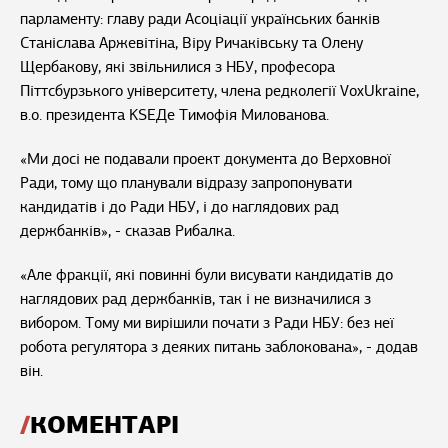
парламенту: главу ради Асоціації українських банків
Станіслава Аржевітіна, Віру Ричаківську та Олену
Щербакову, які звільнилися з НБУ, професора
Піттсбурзького університету, члена редколегії VoxUkraine,
в.о. президента KSEДе Тимофія Милованова.
«Ми досі не подавали проект документа до Верховної
Ради, тому що планували відразу запропонувати
кандидатів і до Ради НБУ, і до наглядових рад
держбанків», - сказав Рибалка.
«Але фракції, які повинні були висувати кандидатів до
наглядових рад держбанків, так і не визначилися з
вибором. Тому ми вирішили почати з Ради НБУ: без неї
робота регулятора з деяких питань заблокована», - додав
він.
КОМЕНТАРІ