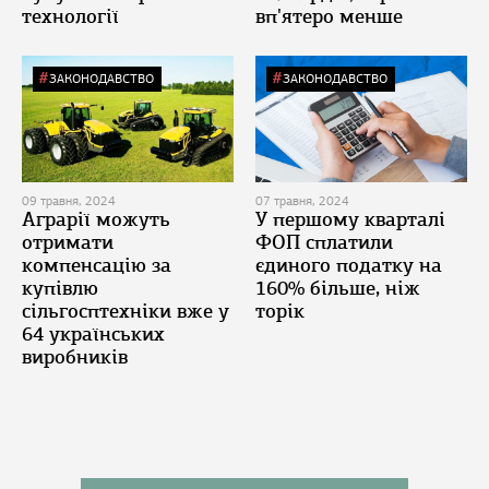
технології
вп'ятеро менше
ЗАКОНОДАВСТВО
ЗАКОНОДАВСТВО
09 травня, 2024
07 травня, 2024
Аграрії можуть
У першому кварталі
отримати
ФОП сплатили
компенсацію за
єдиного податку на
купівлю
160% більше, ніж
сільгосптехніки вже у
торік
64 українських
виробників