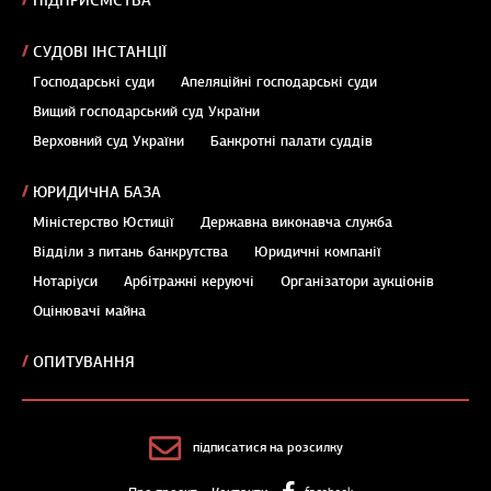
ПІДПРИЄМСТВА
СУДОВІ ІНСТАНЦІЇ
Господарські суди
Апеляційні господарські суди
Вищий господарський суд України
Верховний суд України
Банкротні палати суддів
ЮРИДИЧНА БАЗА
Міністерство Юстиції
Державна виконавча служба
Відділи з питань банкрутства
Юридичні компанії
Нотаріуси
Арбітражні керуючі
Організатори аукціонів
Оцінювачі майна
ОПИТУВАННЯ
підписатися на розсилку