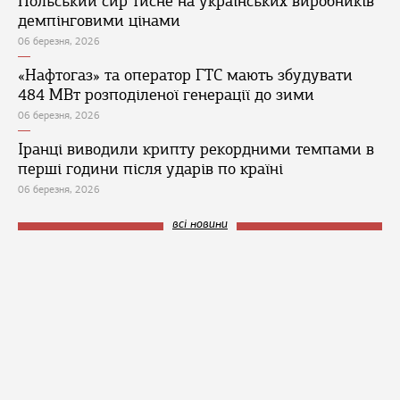
Польський сир тисне на українських виробників
демпінговими цінами
06 березня, 2026
«Нафтогаз» та оператор ГТС мають збудувати
484 МВт розподіленої генерації до зими
06 березня, 2026
Іранці виводили крипту рекордними темпами в
перші години після ударів по країні
06 березня, 2026
всі новини