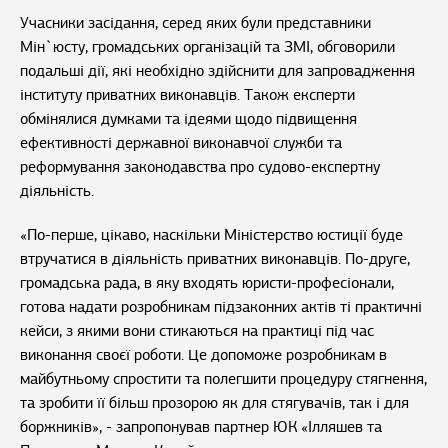
Учасники засідання, серед яких були представники
Мін`юсту, громадських організацій та ЗМІ, обговорили
подальші дії, які необхідно здійснити для запровадження
інституту приватних виконавців. Також експерти
обмінялися думками та ідеями щодо підвищення
ефективності державної виконавчої служби та
реформування законодавства про судово-експертну
діяльність.
«По-перше, цікаво, наскільки Міністерство юстиції буде
втручатися в діяльність приватних виконавців. По-друге,
громадська рада, в яку входять юристи-професіонали,
готова надати розробникам підзаконних актів ті практичні
кейси, з якими вони стикаються на практиці під час
виконання своєї роботи. Це допоможе розробникам в
майбутньому спростити та полегшити процедуру стягнення,
та зробити її більш прозорою як для стягувачів, так і для
боржників», - запропонував партнер ЮК «Ілляшев та