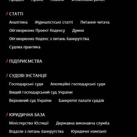
СТАТТІ
Аналітика
Журналістські статті
Питання читача
Обговорюємо Проект Кодексу
Думки
Обговорюємо Кодекс з питань банкрутства
Судова практика
ПІДПРИЄМСТВА
СУДОВІ ІНСТАНЦІЇ
Господарські суди
Апеляційні господарські суди
Вищий господарський суд України
Верховний суд України
Банкротні палати суддів
ЮРИДИЧНА БАЗА
Міністерство Юстиції
Державна виконавча служба
Відділи з питань банкрутства
Юридичні компанії