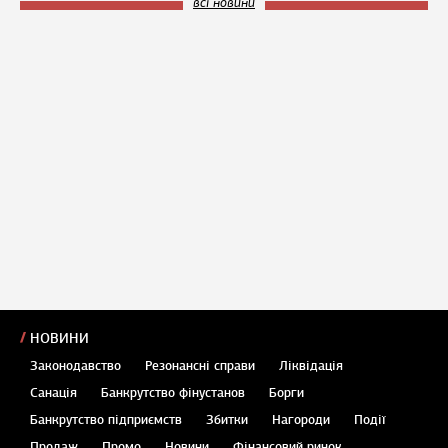
всі новини
НОВИНИ
Законодавство
Резонансні справи
Ліквідація
Санація
Банкрутство фінустанов
Борги
Банкрутство підприємств
Збитки
Нагороди
Події
Продаж
Промо
Новини
Фінансовий ринок