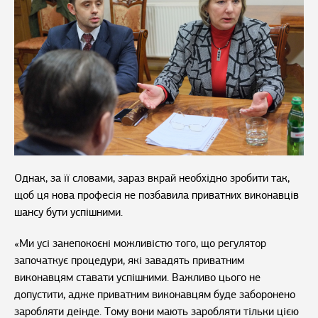
Однак, за її словами, зараз вкрай необхідно зробити так,
щоб ця нова професія не позбавила приватних виконавців
шансу бути успішними.
«Ми усі занепокоєні можливістю того, що регулятор
започаткує процедури, які завадять приватним
виконавцям ставати успішними. Важливо цього не
допустити, адже приватним виконавцям буде заборонено
заробляти деінде. Тому вони мають заробляти тільки цією