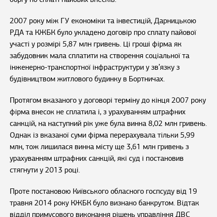
2007 року між ГУ економіки та інвестицій, Дарницькою
РДА та КЖБК було укладено договір про сплату пайової
участі у розмірі 5,87 млн гривень. Ці гроші фірма як
забудовник мала сплатити на створення соціальної та
інженерно-транспортної інфраструктури у зв’язку з
будівництвом житлового будинку в Бортничах.
Протягом вказаного у договорі терміну до кінця 2007 року
фірма внесок не сплатила і, з урахуванням штрафних
санкцій, на наступний рік уже була винна 8,02 млн гривень.
Однак із вказаної суми фірма перерахувала тільки 5,99
млн, тож лишилася винна місту ще 3,61 млн гривень з
урахуванням штрафних санкцій, які суд і постановив
стягнути у 2013 році.
Проте постановою Київського обласного госпсуду від 19
травня 2014 року КЖБК було визнано банкрутом. Відтак
відділ примусового виконання рішень управління ДВС