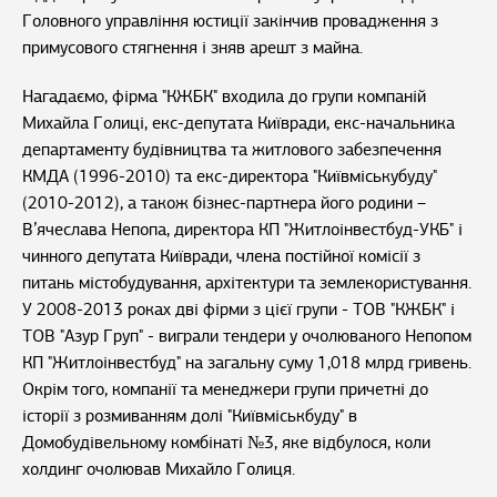
Головного управління юстиції закінчив провадження з
примусового стягнення і зняв арешт з майна.
Нагадаємо, фірма "КЖБК" входила до групи компаній
Михайла Голиці, екс-депутата Київради, екс-начальника
департаменту будівництва та житлового забезпечення
КМДА (1996-2010) та екс-директора "Київміськубуду"
(2010-2012), а також бізнес-партнера його родини –
В’ячеслава Непопа, директора КП "Житлоінвестбуд-УКБ" і
чинного депутата Київради, члена постійної комісії з
питань містобудування, архітектури та землекористування.
У 2008-2013 роках дві фірми з цієї групи - ТОВ "КЖБК" і
ТОВ "Азур Груп" - виграли тендери у очолюваного Непопом
КП "Житлоінвестбуд" на загальну суму 1,018 млрд гривень.
Окрім того, компанії та менеджери групи причетні до
історії з розмиванням долі "Київміськбуду" в
Домобудівельному комбінаті №3, яке відбулося, коли
холдинг очолював Михайло Голиця.