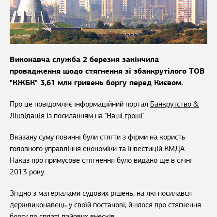
Виконавча служба 2 березня закінчила
провадження щодо стягнення зі збанкрутілого ТОВ
"КЖБК" 3,61 млн гривень боргу перед Києвом.
Про це повідомляє інформаційний портал
Банкрутство &
Ліквідація
із посиланням на
"Наші гроші"
.
Вказану суму повинні були стягти з фірми на користь
головного управління економіки та інвестицій КМДА.
Наказ про примусове стягнення було видано ще в січні
2013 року.
Згідно з матеріалами судових рішень, на які посилався
держвиконавець у своїй постанові, йшлося про стягнення
боргу по сплаті пайових внесків.