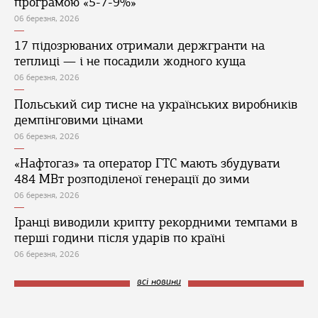
програмою «5-7-9%»
06 березня, 2026
17 підозрюваних отримали держгранти на
теплиці — і не посадили жодного куща
06 березня, 2026
Польський сир тисне на українських виробників
демпінговими цінами
06 березня, 2026
«Нафтогаз» та оператор ГТС мають збудувати
484 МВт розподіленої генерації до зими
06 березня, 2026
Іранці виводили крипту рекордними темпами в
перші години після ударів по країні
06 березня, 2026
всі новини