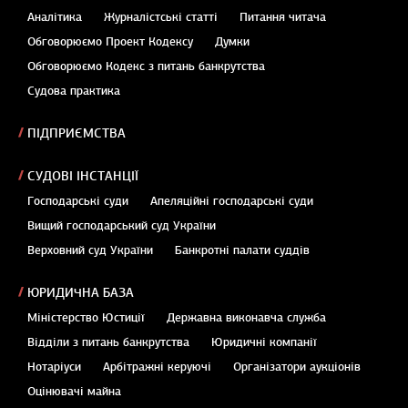
Аналітика
Журналістські статті
Питання читача
Обговорюємо Проект Кодексу
Думки
Обговорюємо Кодекс з питань банкрутства
Судова практика
ПІДПРИЄМСТВА
СУДОВІ ІНСТАНЦІЇ
Господарські суди
Апеляційні господарські суди
Вищий господарський суд України
Верховний суд України
Банкротні палати суддів
ЮРИДИЧНА БАЗА
Міністерство Юстиції
Державна виконавча служба
Відділи з питань банкрутства
Юридичні компанії
Нотаріуси
Арбітражні керуючі
Організатори аукціонів
Оцінювачі майна