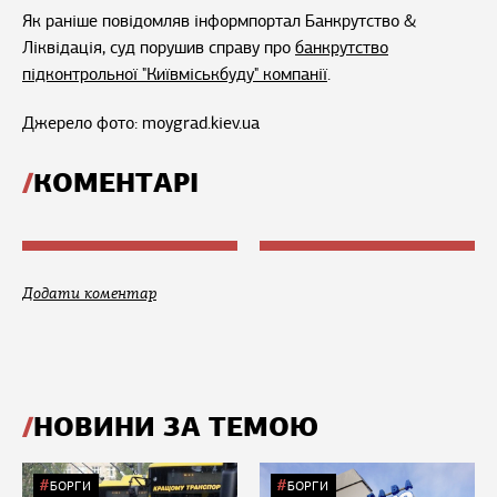
Як раніше повідомляв інформпортал Банкрутство &
Ліквідація, суд порушив справу про
банкрутство
підконтрольної "Київміськбуду" компанії
.
Джерело фото: moygrad.kiev.ua
КОМЕНТАРІ
Додати коментар
НОВИНИ ЗА ТЕМОЮ
БОРГИ
БОРГИ