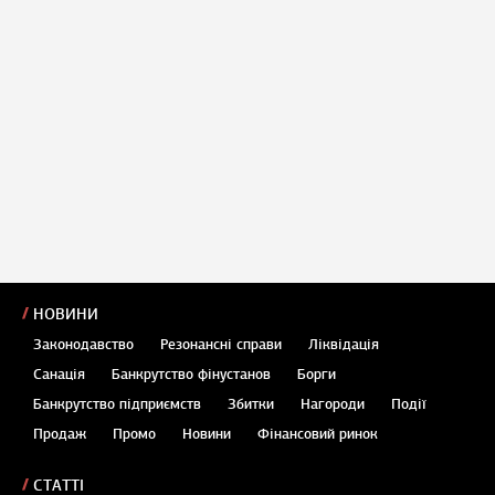
НОВИНИ
Законодавство
Резонансні справи
Ліквідація
Санація
Банкрутство фінустанов
Борги
Банкрутство підприємств
Збитки
Нагороди
Події
Продаж
Промо
Новини
Фінансовий ринок
СТАТТІ