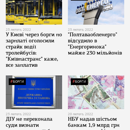
23 лютого, 2022
23 лютого, 2022
У Києві через борги по
"Полтаваобленерго"
зарплаті оголосили
відсудило в
страйк водії
"Енергоринока"
тролейбусів:
майже 230 мільйонів
"Київпастранс" каже,
все заплатив
БОРГИ
БОРГИ
23 лютого, 2022
20 лютого, 2022
ДІУ не переконала
НБУ надав шістьом
суди визнати
банкам 1,9 млрд грн