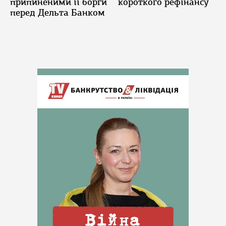
припиненими її борги
короткого рефінансу
перед Дельта Банком