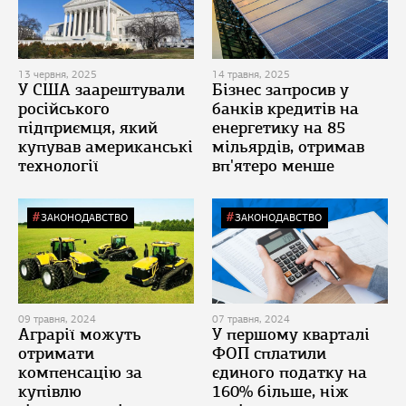
13 червня, 2025
14 травня, 2025
У США заарештували
Бізнес запросив у
російського
банків кредитів на
підприємця, який
енергетику на 85
купував американські
мільярдів, отримав
технології
вп'ятеро менше
ЗАКОНОДАВСТВО
ЗАКОНОДАВСТВО
09 травня, 2024
07 травня, 2024
Аграрії можуть
У першому кварталі
отримати
ФОП сплатили
компенсацію за
єдиного податку на
купівлю
160% більше, ніж