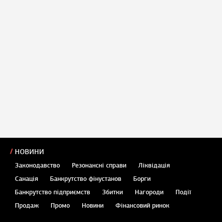
НОВИНИ
Законодавство
Резонансні справи
Ліквідація
Санація
Банкрутство фінустанов
Борги
Банкрутство підприємств
Збитки
Нагороди
Події
Продаж
Промо
Новини
Фінансовий ринок