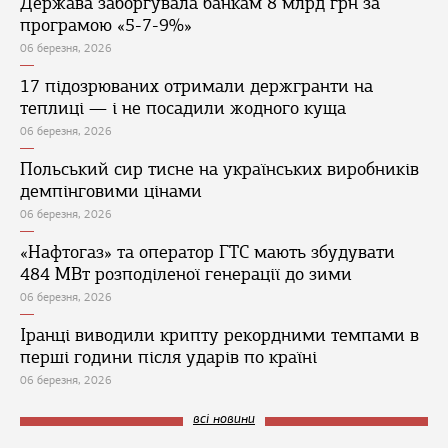
Держава заборгувала банкам 8 млрд грн за
програмою «5-7-9%»
06 березня, 2026
17 підозрюваних отримали держгранти на
теплиці — і не посадили жодного куща
06 березня, 2026
Польський сир тисне на українських виробників
демпінговими цінами
06 березня, 2026
«Нафтогаз» та оператор ГТС мають збудувати
484 МВт розподіленої генерації до зими
06 березня, 2026
Іранці виводили крипту рекордними темпами в
перші години після ударів по країні
06 березня, 2026
всі новини