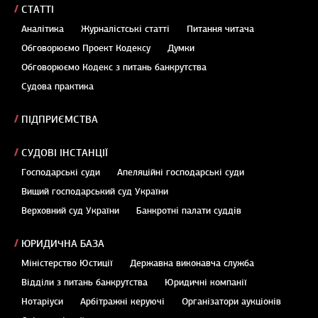
СТАТТІ
Аналітика
Журналістські статті
Питання читача
Обговорюємо Проект Кодексу
Думки
Обговорюємо Кодекс з питань банкрутства
Судова практика
ПІДПРИЄМСТВА
СУДОВІ ІНСТАНЦІЇ
Господарські суди
Апеляційні господарські суди
Вищий господарський суд України
Верховний суд України
Банкротні палати суддів
ЮРИДИЧНА БАЗА
Міністерство Юстиції
Державна виконавча служба
Відділи з питань банкрутства
Юридичні компанії
Нотаріуси
Арбітражні керуючі
Організатори аукціонів