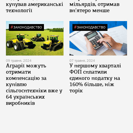
купував американські
мільярдів, отримав
технології
вп'ятеро менше
ЗАКОНОДАВСТВО
ЗАКОНОДАВСТВО
09 травня, 2024
07 травня, 2024
Аграрії можуть
У першому кварталі
отримати
ФОП сплатили
компенсацію за
єдиного податку на
купівлю
160% більше, ніж
сільгосптехніки вже у
торік
64 українських
виробників