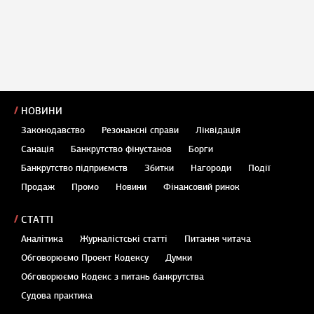
НОВИНИ
Законодавство
Резонансні справи
Ліквідація
Санація
Банкрутство фінустанов
Борги
Банкрутство підприємств
Збитки
Нагороди
Події
Продаж
Промо
Новини
Фінансовий ринок
СТАТТІ
Аналітика
Журналістські статті
Питання читача
Обговорюємо Проект Кодексу
Думки
Обговорюємо Кодекс з питань банкрутства
Судова практика