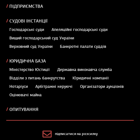
ПІДПРИЄМСТВА
СУДОВІ ІНСТАНЦІЇ
Господарські суди
Апеляційні господарські суди
Вищий господарський суд України
Верховний суд України
Банкротні палати суддів
ЮРИДИЧНА БАЗА
Міністерство Юстиції
Державна виконавча служба
Відділи з питань банкрутства
Юридичні компанії
Нотаріуси
Арбітражні керуючі
Організатори аукціонів
Оцінювачі майна
ОПИТУВАННЯ
підписатися на розсилку