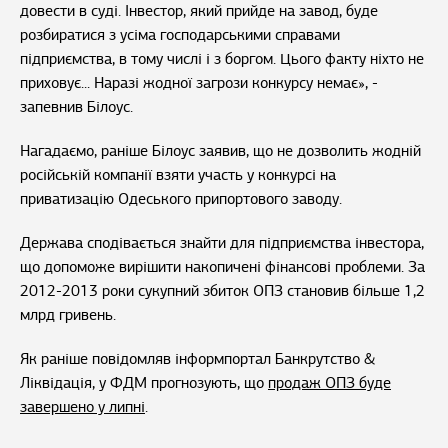
довести в суді. Інвестор, який прийде на завод, буде
розбиратися з усіма господарськими справами
підприємства, в тому числі і з боргом. Цього факту ніхто не
приховує... Наразі жодної загрози конкурсу немає», -
запевнив Білоус.
Нагадаємо, раніше Білоус заявив, що не дозволить жодній
російській компанії взяти участь у конкурсі на
приватизацію Одеського припортового заводу.
Держава сподівається знайти для підприємства інвестора,
що допоможе вирішити накопичені фінансові проблеми. За
2012-2013 роки сукупний збиток ОПЗ становив більше 1,2
млрд гривень.
Як раніше повідомляв інформпортал Банкрутство &
Ліквідація, у ФДМ прогнозують, що
продаж ОПЗ буде
завершено у липні
.