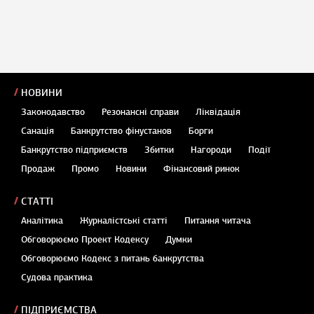
НОВИНИ
Законодавство
Резонансні справи
Ліквідація
Санація
Банкрутство фінустанов
Борги
Банкрутство підприємств
Збитки
Нагороди
Події
Продаж
Промо
Новини
Фінансовий ринок
СТАТТІ
Аналітика
Журналістські статті
Питання читача
Обговорюємо Проект Кодексу
Думки
Обговорюємо Кодекс з питань банкрутства
Судова практика
ПІДПРИЄМСТВА