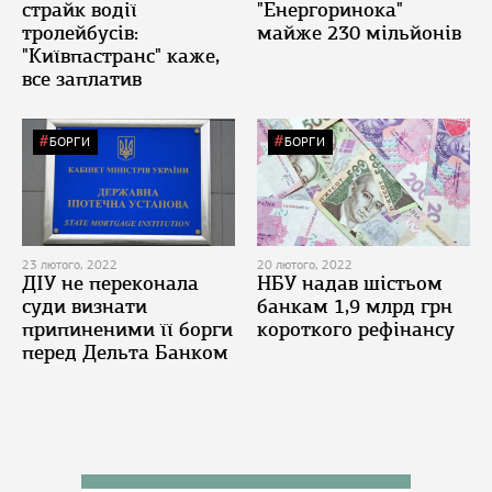
страйк водії
"Енергоринока"
тролейбусів:
майже 230 мільйонів
"Київпастранс" каже,
все заплатив
БОРГИ
БОРГИ
23 лютого, 2022
20 лютого, 2022
ДІУ не переконала
НБУ надав шістьом
суди визнати
банкам 1,9 млрд грн
припиненими її борги
короткого рефінансу
перед Дельта Банком