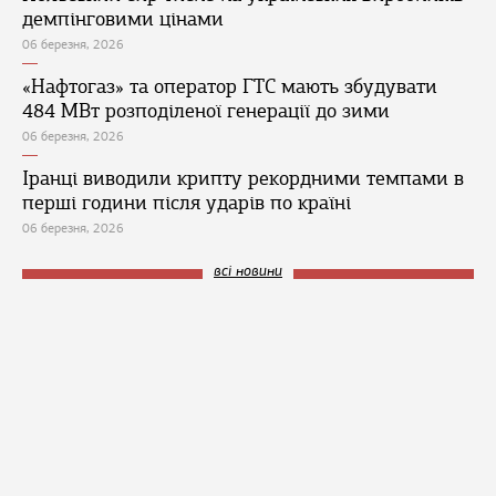
демпінговими цінами
06 березня, 2026
«Нафтогаз» та оператор ГТС мають збудувати
484 МВт розподіленої генерації до зими
06 березня, 2026
Іранці виводили крипту рекордними темпами в
перші години після ударів по країні
06 березня, 2026
всі новини