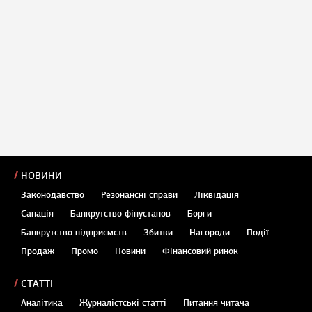
НОВИНИ
Законодавство
Резонансні справи
Ліквідація
Санація
Банкрутство фінустанов
Борги
Банкрутство підприємств
Збитки
Нагороди
Події
Продаж
Промо
Новини
Фінансовий ринок
СТАТТІ
Аналітика
Журналістські статті
Питання читача