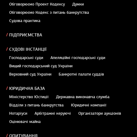
Обговорюємо Проект Кодексу
Думки
Обговорюємо Кодекс з питань банкрутства
Судова практика
ПІДПРИЄМСТВА
СУДОВІ ІНСТАНЦІЇ
Господарські суди
Апеляційні господарські суди
Вищий господарський суд України
Верховний суд України
Банкротні палати суддів
ЮРИДИЧНА БАЗА
Міністерство Юстиції
Державна виконавча служба
Відділи з питань банкрутства
Юридичні компанії
Нотаріуси
Арбітражні керуючі
Організатори аукціонів
Оцінювачі майна
ОПИТУВАННЯ