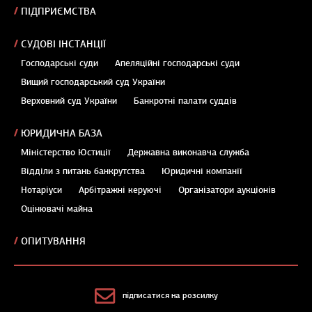
ПІДПРИЄМСТВА
СУДОВІ ІНСТАНЦІЇ
Господарські суди
Апеляційні господарські суди
Вищий господарський суд України
Верховний суд України
Банкротні палати суддів
ЮРИДИЧНА БАЗА
Міністерство Юстиції
Державна виконавча служба
Відділи з питань банкрутства
Юридичні компанії
Нотаріуси
Арбітражні керуючі
Організатори аукціонів
Оцінювачі майна
ОПИТУВАННЯ
підписатися на розсилку