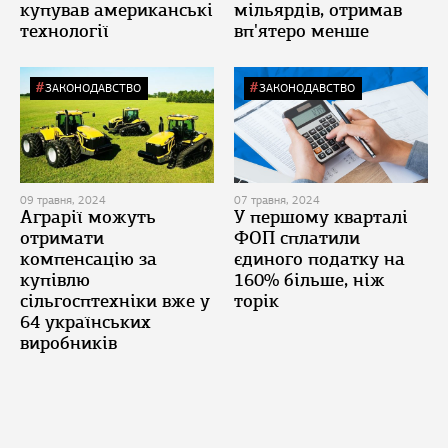
купував американські
мільярдів, отримав
технології
вп'ятеро менше
ЗАКОНОДАВСТВО
ЗАКОНОДАВСТВО
09 травня, 2024
07 травня, 2024
Аграрії можуть
У першому кварталі
отримати
ФОП сплатили
компенсацію за
єдиного податку на
купівлю
160% більше, ніж
сільгосптехніки вже у
торік
64 українських
виробників