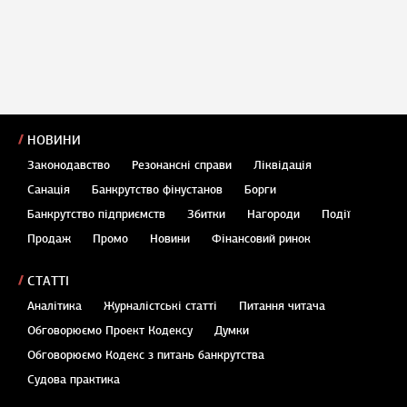
НОВИНИ
Законодавство
Резонансні справи
Ліквідація
Санація
Банкрутство фінустанов
Борги
Банкрутство підприємств
Збитки
Нагороди
Події
Продаж
Промо
Новини
Фінансовий ринок
СТАТТІ
Аналітика
Журналістські статті
Питання читача
Обговорюємо Проект Кодексу
Думки
Обговорюємо Кодекс з питань банкрутства
Судова практика