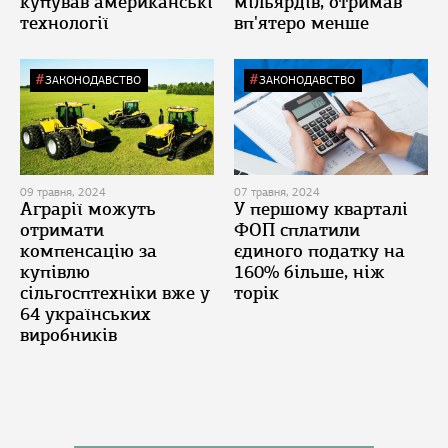
купував американські
мільярдів, отримав
технології
вп'ятеро менше
ЗАКОНОДАВСТВО
ЗАКОНОДАВСТВО
09 травня, 2024
07 травня, 2024
Аграрії можуть
У першому кварталі
отримати
ФОП сплатили
компенсацію за
єдиного податку на
купівлю
160% більше, ніж
сільгосптехніки вже у
торік
64 українських
виробників