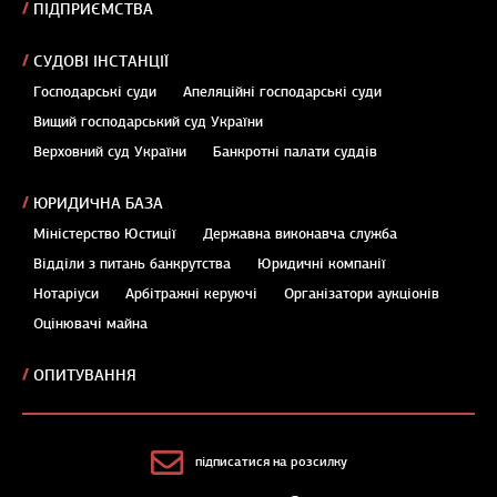
ПІДПРИЄМСТВА
СУДОВІ ІНСТАНЦІЇ
Господарські суди
Апеляційні господарські суди
Вищий господарський суд України
Верховний суд України
Банкротні палати суддів
ЮРИДИЧНА БАЗА
Міністерство Юстиції
Державна виконавча служба
Відділи з питань банкрутства
Юридичні компанії
Нотаріуси
Арбітражні керуючі
Організатори аукціонів
Оцінювачі майна
ОПИТУВАННЯ
підписатися на розсилку