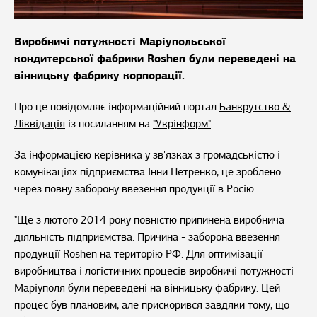
Виробничі потужності Маріупольської
кондитерської фабрики Roshen були переведені на
вінницьку фабрику корпорації.
Про це повідомляє інформаційний портал
Банкрутство &
Ліквідація
із посиланням на
"Укрінформ"
.
За інформацією керівника у зв'язках з громадськістю і
комунікаціях підприємства Інни Петренко, це зроблено
через повну заборону ввезення продукції в Росію.
"Ще з лютого 2014 року повністю припинена виробнича
діяльність підприємства. Причина - заборона ввезення
продукції Roshen на територію РФ. Для оптимізації
виробництва і логістичних процесів виробничі потужності
Маріуполя були переведені на вінницьку фабрику. Цей
процес був плановим, але прискорився завдяки тому, що