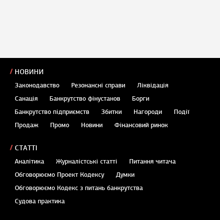
НОВИНИ
Законодавство
Резонансні справи
Ліквідація
Санація
Банкрутство фінустанов
Борги
Банкрутство підприємств
Збитки
Нагороди
Події
Продаж
Промо
Новини
Фінансовий ринок
СТАТТІ
Аналітика
Журналістські статті
Питання читача
Обговорюємо Проект Кодексу
Думки
Обговорюємо Кодекс з питань банкрутства
Судова практика