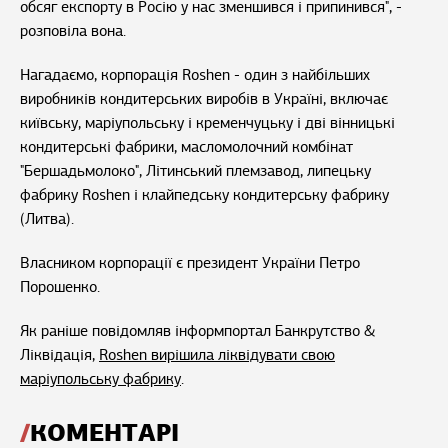
обсяг експорту в Росію у нас зменшився і припинився", -
розповіла вона.
Нагадаємо, корпорація Roshen - один з найбільших
виробників кондитерських виробів в Україні, включає
київську, маріупольську і кременчуцьку і дві вінницькі
кондитерські фабрики, масломолочний комбінат
"Бершадьмолоко", Літинський племзавод, липецьку
фабрику Roshen і клайпедську кондитерську фабрику
(Литва).
Власником корпорації є президент України Петро
Порошенко.
Як раніше повідомляв інформпортал Банкрутство &
Ліквідація,
Roshen вирішила ліквідувати свою
маріупольську фабрику
.
КОМЕНТАРІ