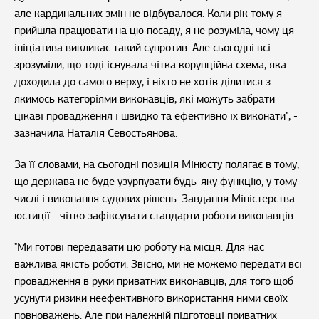
але кардинальних змін не відбувалося. Коли рік тому я
прийшла працювати на цю посаду, я не розуміла, чому ця
ініціатива викликає такий супротив. Але сьогодні всі
зрозуміли, що тоді існувала чітка корупційна схема, яка
доходила до самого верху, і ніхто не хотів ділитися з
якимось категоріями виконавців, які можуть забрати
цікаві провадження і швидко та ефективно їх виконати", -
зазначила Наталія Севостьянова.
За її словами, на сьогодні позиція Мінюсту полягає в тому,
що держава не буде узурпувати будь-яку функцію, у тому
числі і виконання судових рішень. Завдання Міністерства
юстиції - чітко зафіксувати стандарти роботи виконавців.
"Ми готові передавати цю роботу на місця. Для нас
важлива якість роботи. Звісно, ми не можемо передати всі
провадження в руки приватних виконавців, для того щоб
усунути ризики неефективного використання ними своїх
повноважень. Але при належній підготовці приватних