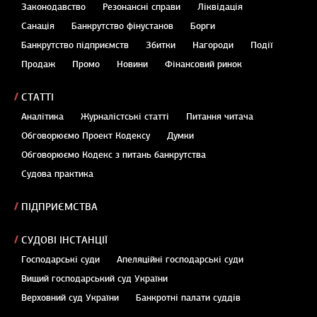
Законодавство
Резонансні справи
Ліквідація
Санація
Банкрутство фінустанов
Борги
Банкрутство підприємств
Збитки
Нагороди
Події
Продаж
Промо
Новини
Фінансовий ринок
СТАТТІ
Аналітика
Журналістські статті
Питання читача
Обговорюємо Проект Кодексу
Думки
Обговорюємо Кодекс з питань банкрутства
Судова практика
ПІДПРИЄМСТВА
СУДОВІ ІНСТАНЦІЇ
Господарські суди
Апеляційні господарські суди
Вищий господарський суд України
Верховний суд України
Банкротні палати суддів