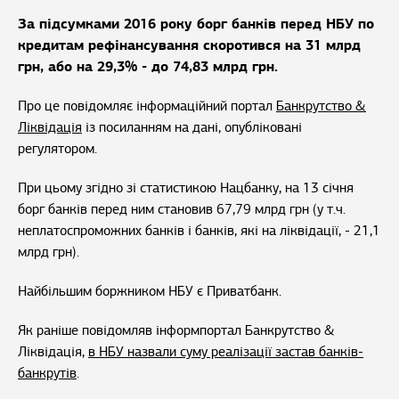
За підсумками 2016 року борг банків перед НБУ по
кредитам рефінансування скоротився на 31 млрд
грн, або на 29,3% - до 74,83 млрд грн.
Про це повідомляє інформаційний портал
Банкрутство &
Ліквідація
із посиланням на дані, опубліковані
регулятором.
При цьому згідно зі статистикою Нацбанку, на 13 січня
борг банків перед ним становив 67,79 млрд грн (у т.ч.
неплатоспроможних банків і банків, які на ліквідації, - 21,1
млрд грн).
Найбільшим боржником НБУ є Приватбанк.
Як раніше повідомляв інформпортал Банкрутство &
Ліквідація,
в НБУ назвали суму реалізації застав банків-
банкрутів
.