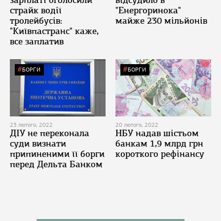
зарплаті оголосили
відсудило в
страйк водії
"Енергоринока"
тролейбусів:
майже 230 мільйонів
"Київпастранс" каже,
все заплатив
БОРГИ
БОРГИ
23 лютого, 2022
20 лютого, 2022
ДІУ не переконала
НБУ надав шістьом
суди визнати
банкам 1,9 млрд грн
припиненими її борги
короткого рефінансу
перед Дельта Банком