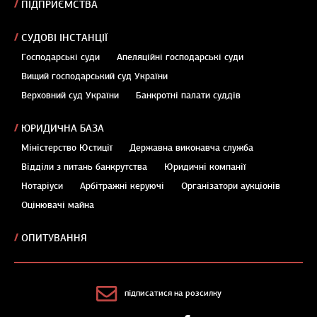
ПІДПРИЄМСТВА
СУДОВІ ІНСТАНЦІЇ
Господарські суди
Апеляційні господарські суди
Вищий господарський суд України
Верховний суд України
Банкротні палати суддів
ЮРИДИЧНА БАЗА
Міністерство Юстиції
Державна виконавча служба
Відділи з питань банкрутства
Юридичні компанії
Нотаріуси
Арбітражні керуючі
Організатори аукціонів
Оцінювачі майна
ОПИТУВАННЯ
підписатися на розсилку