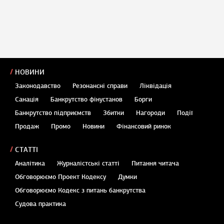
НОВИНИ
Законодавство
Резонансні справи
Ліквідація
Санація
Банкрутство фінустанов
Борги
Банкрутство підприємств
Збитки
Нагороди
Події
Продаж
Промо
Новини
Фінансовий ринок
СТАТТІ
Аналітика
Журналістські статті
Питання читача
Обговорюємо Проект Кодексу
Думки
Обговорюємо Кодекс з питань банкрутства
Судова практика