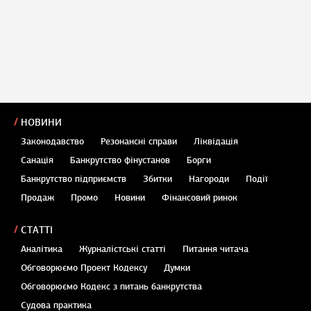
НОВИНИ
Законодавство
Резонансні справи
Ліквідація
Санація
Банкрутство фінустанов
Борги
Банкрутство підприємств
Збитки
Нагороди
Події
Продаж
Промо
Новини
Фінансовий ринок
СТАТТІ
Аналітика
Журналістські статті
Питання читача
Обговорюємо Проект Кодексу
Думки
Обговорюємо Кодекс з питань банкрутства
Судова практика