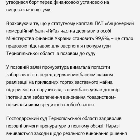
утворився борг перед фінансовою установою на
вищезазначену суму.
Враховуючи те, що у статутному капіталі ПАТ «Акціонерний
комерційний банк «Київ» частка держави в особі
Міністерства фінансів України становить 99,9%, – це стало
правовою підставою для звернення прокуратури
Тернопільської області з позовом до суду.
У позовній заяві прокуратура вимагала погасити
заборгованість перед державним банком шляхом
реалізації на прилюдних торгах заставного майна
підприємства-поручителя, з яким банк уклав договір
іпотеки для забезпечення виконання товариством-
позичальником кредитного зобов’язання.
Господарський суд Тернопільської області задоволив
позовні вимоги прокуратури в повному обсязі. Наразі
вживаються заходи щодо реального виконання рішення