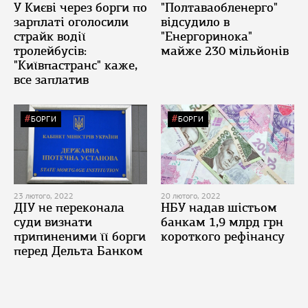
У Києві через борги по
"Полтаваобленерго"
зарплаті оголосили
відсудило в
страйк водії
"Енергоринока"
тролейбусів:
майже 230 мільйонів
"Київпастранс" каже,
все заплатив
БОРГИ
БОРГИ
23 лютого, 2022
20 лютого, 2022
ДІУ не переконала
НБУ надав шістьом
суди визнати
банкам 1,9 млрд грн
припиненими її борги
короткого рефінансу
перед Дельта Банком