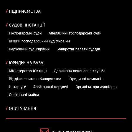
ПІДПРИЄМСТВА
СУДОВІ ІНСТАНЦІЇ
Господарські суди
Апеляційні господарські суди
Вищий господарський суд України
Верховний суд України
Банкротні палати суддів
ЮРИДИЧНА БАЗА
Міністерство Юстиції
Державна виконавча служба
Відділи з питань банкрутства
Юридичні компанії
Нотаріуси
Арбітражні керуючі
Організатори аукціонів
Оцінювачі майна
ОПИТУВАННЯ
підписатися на розсилку