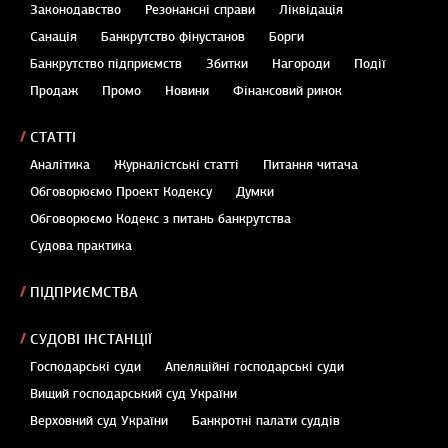
Законодавство
Резонансні справи
Ліквідація
Санація
Банкрутство фінустанов
Борги
Банкрутство підприємств
Збитки
Нагороди
Події
Продаж
Промо
Новини
Фінансовий ринок
СТАТТІ
Аналітика
Журналістські статті
Питання читача
Обговорюємо Проект Кодексу
Думки
Обговорюємо Кодекс з питань банкрутства
Судова практика
ПІДПРИЄМСТВА
СУДОВІ ІНСТАНЦІЇ
Господарські суди
Апеляційні господарські суди
Вищий господарський суд України
Верховний суд України
Банкротні палати суддів