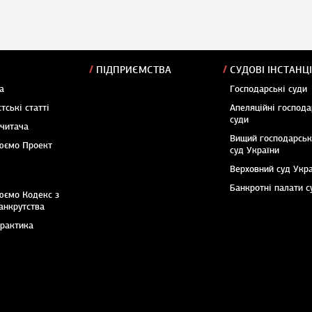
ПІДПРИЄМСТВА
СУДОВІ ІНСТАНЦІ
а
Господарські суди
тські статті
Апеляційні господа
суди
 читача
Вищий господарсь
юємо Проект
суд України
Верховний суд Укр
Банкротні палати с
юємо Кодекс з
анкрутства
практика