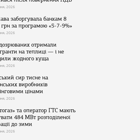
зня, 2026
ава заборгувала банкам 8
 грн за програмою «5-7-9%»
зня, 2026
ідозрюваних отримали
гранти на теплиці — і не
дили жодного куща
зня, 2026
ський сир тисне на
їнських виробників
інговими цінами
зня, 2026
тогаз» та оператор ГТС мають
увати 484 МВт розподіленої
ації до зими
зня, 2026