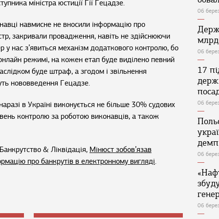
тупника міністра юстиції Гії Гецадзе.
06 бере
онавці навмисне не вносили інформацію про
Держ
стр, закривали провадження, навіть не здійснюючи
млрд
 у нас з’явиться механізм додаткового контролю, бо
06 бере
 онлайн режимі, на кожен етап буде виділено певний
17 п
наслідком буде штраф, а згодом і звільнення
держ
суть нововведення Гецадзе.
поса
06 бере
наразі в Україні виконується не більше 30% судових
івень контролю за роботою виконавців, а також
Поль
укра
демп
Банкрутство & Ліквідація,
Мінюст зобов’язав
06 бере
рмацію про банкрутів в електронному вигляді
.
«Наф
збуд
генер
06 бере