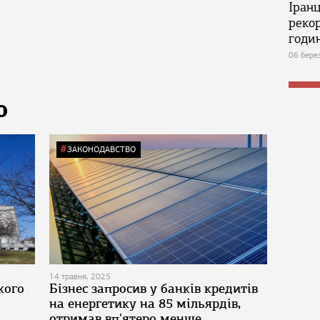
Іран
реко
годин
06 бере
Ю
ЗАКОНОДАВСТВО
14 травня, 2025
кого
Бізнес запросив у банків кредитів
на енергетику на 85 мільярдів,
отримав вп'ятеро менше