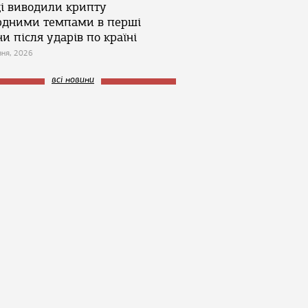
ці виводили крипту
рдними темпами в перші
и після ударів по країні
зня, 2026
всі новини