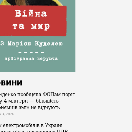
ОВИНИ
иденко пообіцяла ФОПам поріг
у 4 млн грн — більшість
риємців змін не відчують
зня, 2026
 електромобілів в Україні
лився після повернення ПДВ