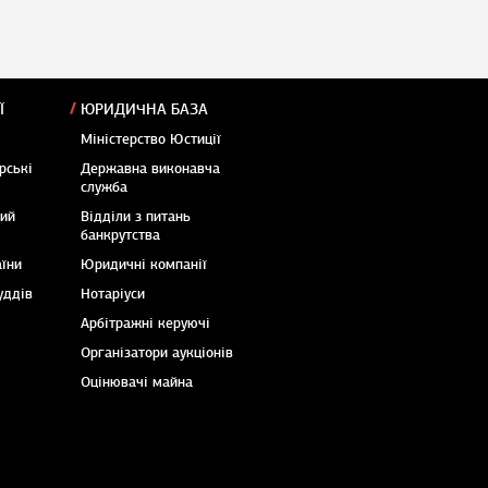
Ї
ЮРИДИЧНА БАЗА
Міністерство Юстиції
рські
Державна виконавча
служба
кий
Відділи з питань
банкрутства
аїни
Юридичні компанії
уддів
Нотаріуси
Арбітражні керуючі
Організатори аукціонів
Оцінювачі майна