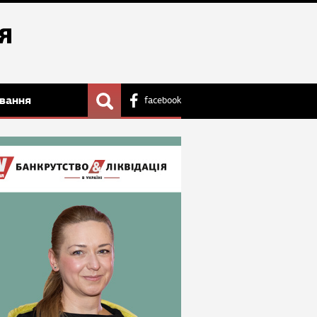
вання
facebook