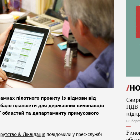
Н
рамках пілотного проекту із відмови від
Свир
дбало планшети для державних виконавців
ПДВ 
ої областей та департаменту примусового
підп
06 бере
Ринок
рутство & Ліквідація
повідомили у прес-службі
обва