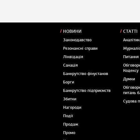
НОВИНИ
СТАТТІ
Законодавство
Аналітик
Резонансні справи
Журналіс
Ліквідація
Питання
Санація
Обговор
Кодексу
Банкрутство фінустанов
Думки
Борги
Обговор
Банкрутство підприємств
питань б
Збитки
Судова 
Нагороди
Події
Продаж
Промо