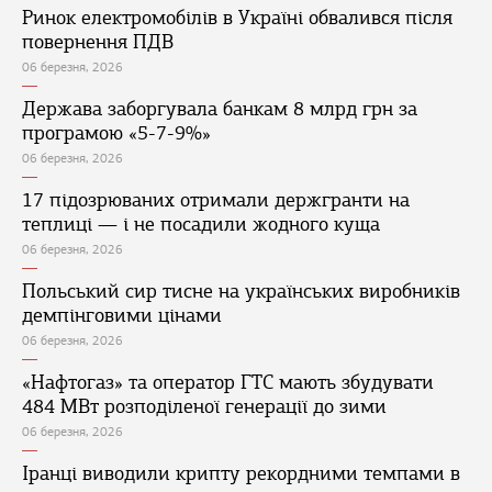
Ринок електромобілів в Україні обвалився після
повернення ПДВ
06 березня, 2026
Держава заборгувала банкам 8 млрд грн за
програмою «5-7-9%»
06 березня, 2026
17 підозрюваних отримали держгранти на
теплиці — і не посадили жодного куща
06 березня, 2026
Польський сир тисне на українських виробників
демпінговими цінами
06 березня, 2026
«Нафтогаз» та оператор ГТС мають збудувати
484 МВт розподіленої генерації до зими
06 березня, 2026
Іранці виводили крипту рекордними темпами в