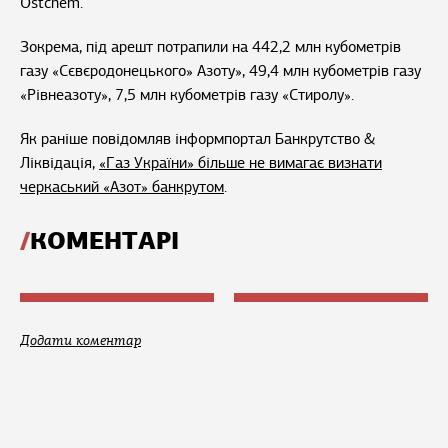
Ostchem.
Зокрема, під арешт потрапили на 442,2 млн кубометрів
газу «Сєвєродонецького» Азоту», 49,4 млн кубометрів газу
«Рівнеазоту», 7,5 млн кубометрів газу «Стиролу».
Як раніше повідомляв інформпортал Банкрутство &
Ліквідація,
«Газ України» більше не вимагає визнати
черкаський «Азот» банкрутом
.
КОМЕНТАРІ
Додати коментар