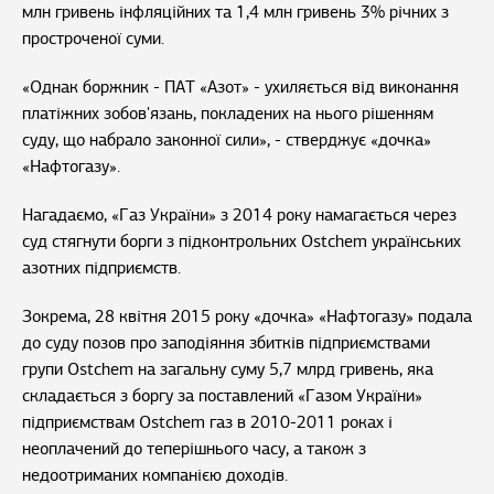
млн гривень інфляційних та 1,4 млн гривень 3% річних з
простроченої суми.
«Однак боржник - ПАТ «Азот» - ухиляється від виконання
платіжних зобов'язань, покладених на нього рішенням
суду, що набрало законної сили», - стверджує «дочка»
«Нафтогазу».
Нагадаємо, «Газ України» з 2014 року намагається через
суд стягнути борги з підконтрольних Ostchem українських
азотних підприємств.
Зокрема, 28 квітня 2015 року «дочка» «Нафтогазу» подала
до суду позов про заподіяння збитків підприємствами
групи Ostchem на загальну суму 5,7 млрд гривень, яка
складається з боргу за поставлений «Газом України»
підприємствам Ostchem газ в 2010-2011 роках і
неоплачений до теперішнього часу, а також з
недоотриманих компанією доходів.