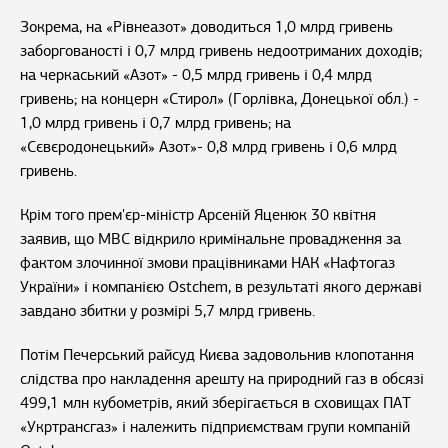
Зокрема, на «Рівнеазот» доводиться 1,0 млрд гривень
заборгованості і 0,7 млрд гривень недоотриманих доходів;
на черкаський «Азот» - 0,5 млрд гривень і 0,4 млрд
гривень; на концерн «Стирол» (Горлівка, Донецької обл.) -
1,0 млрд гривень і 0,7 млрд гривень; на
«Сєвєродонецький» Азот»- 0,8 млрд гривень і 0,6 млрд
гривень.
Крім того прем'єр-міністр Арсеній Яценюк 30 квітня
заявив, що МВС відкрило кримінальне провадження за
фактом злочинної змови працівниками НАК «Нафтогаз
України» і компанією Ostchem, в результаті якого державі
завдано збитки у розмірі 5,7 млрд гривень.
Потім Печерський райсуд Києва задовольнив клопотання
слідства про накладення арешту на природний газ в обсязі
499,1 млн кубометрів, який зберігається в сховищах ПАТ
«Укртрансгаз» і належить підприємствам групи компаній