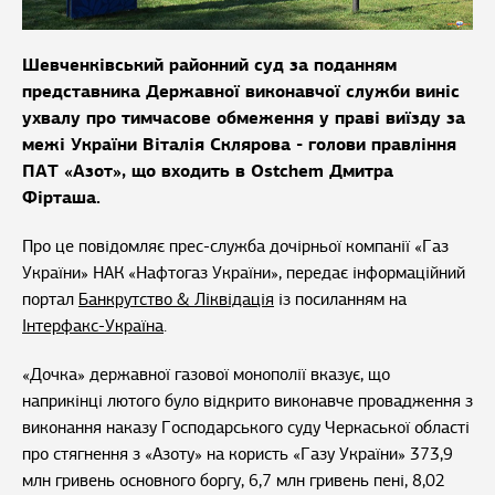
Шевченківський районний суд за поданням
представника Державної виконавчої служби виніс
ухвалу про тимчасове обмеження у праві виїзду за
межі України Віталія Склярова - голови правління
ПАТ «Азот», що входить в Ostchem Дмитра
Фірташа.
Про це повідомляє прес-служба дочірньої компанії «Газ
України» НАК «Нафтогаз України», передає інформаційний
портал
Банкрутство & Ліквідація
із посиланням на
Інтерфакс-Україна
.
«Дочка» державної газової монополії вказує, що
наприкінці лютого було відкрито виконавче провадження з
виконання наказу Господарського суду Черкаської області
про стягнення з «Азоту» на користь «Газу України» 373,9
млн гривень основного боргу, 6,7 млн гривень пені, 8,02