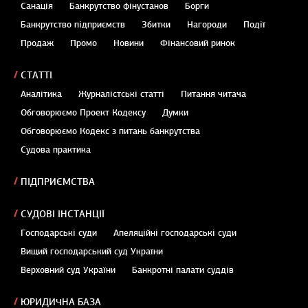
Санація
Банкрутство фінустанов
Борги
Банкрутство підприємств
Збитки
Нагороди
Події
Продаж
Промо
Новини
Фінансовий ринок
СТАТТІ
Аналітика
Журналістські статті
Питання читача
Обговорюємо Проект Кодексу
Думки
Обговорюємо Кодекс з питань банкрутства
Судова практика
ПІДПРИЄМСТВА
СУДОВІ ІНСТАНЦІЇ
Господарські суди
Апеляційні господарські суди
Вищий господарський суд України
Верховний суд України
Банкротні палати суддів
ЮРИДИЧНА БАЗА