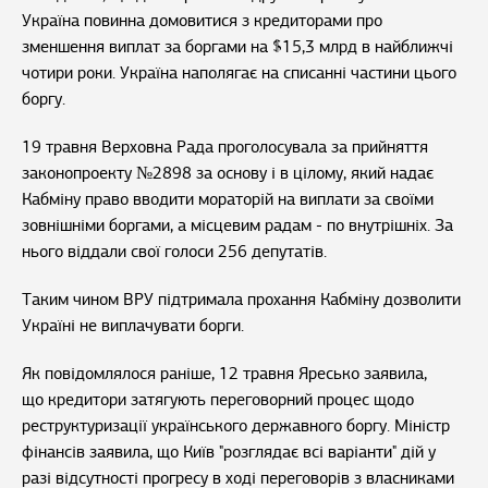
Україна повинна домовитися з кредиторами про
зменшення виплат за боргами на $15,3 млрд в найближчі
чотири роки. Україна наполягає на списанні частини цього
боргу.
19 травня Верховна Рада проголосувала за прийняття
законопроекту №2898 за основу і в цілому, який надає
Кабміну право вводити мораторій на виплати за своїми
зовнішніми боргами, а місцевим радам - по внутрішніх. За
нього віддали свої голоси 256 депутатів.
Таким чином ВРУ підтримала прохання Кабміну дозволити
Україні не виплачувати борги.
Як повідомлялося раніше, 12 травня Яресько заявила,
що кредитори затягують переговорний процес щодо
реструктуризації українського державного боргу. Міністр
фінансів заявила, що Київ "розглядає всі варіанти" дій у
разі відсутності прогресу в ході переговорів з власниками