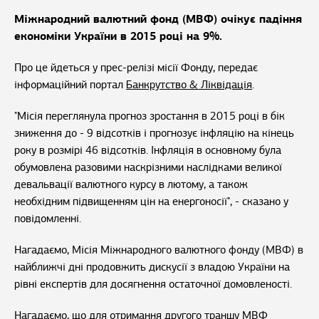
Міжнародний валютний фонд (МВФ) очікує падіння
економіки України в 2015 році на 9%.
Про це йдеться у прес-релізі місії Фонду, передає
інформаційний портал
Банкрутство & Ліквідація
.
"Місія переглянула прогноз зростання в 2015 році в бік
зниження до - 9 відсотків і прогнозує інфляцію на кінець
року в розмірі 46 відсотків. Інфляція в основному була
обумовлена разовими наскрізними наслідками великої
девальвації валютного курсу в лютому, а також
необхідним підвищенням цін на енергоносії", - сказано у
повідомленні.
Нагадаємо, Місія Міжнародного валютного фонду (МВФ) в
найближчі дні продовжить дискусії з владою України на
рівні експертів для досягнення остаточної домовленості.
Нагадаємо, що для отримання другого траншу МВФ