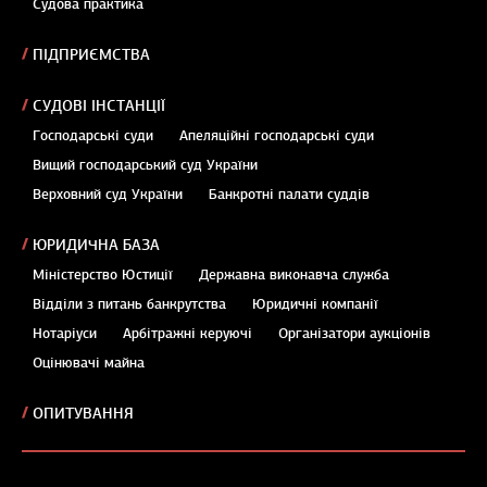
Судова практика
ПІДПРИЄМСТВА
СУДОВІ ІНСТАНЦІЇ
Господарські суди
Апеляційні господарські суди
Вищий господарський суд України
Верховний суд України
Банкротні палати суддів
ЮРИДИЧНА БАЗА
Міністерство Юстиції
Державна виконавча служба
Відділи з питань банкрутства
Юридичні компанії
Нотаріуси
Арбітражні керуючі
Організатори аукціонів
Оцінювачі майна
ОПИТУВАННЯ