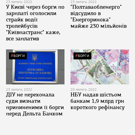
23 лютого, 2022
23 лютого, 2022
У Києві через борги по
"Полтаваобленерго"
зарплаті оголосили
відсудило в
страйк водії
"Енергоринока"
тролейбусів:
майже 230 мільйонів
"Київпастранс" каже,
все заплатив
БОРГИ
БОРГИ
23 лютого, 2022
20 лютого, 2022
ДІУ не переконала
НБУ надав шістьом
суди визнати
банкам 1,9 млрд грн
припиненими її борги
короткого рефінансу
перед Дельта Банком