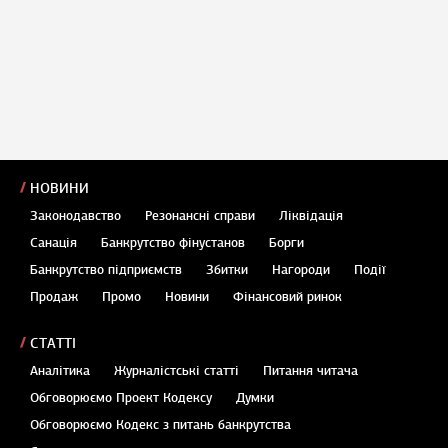
НОВИНИ
Законодавство
Резонансні справи
Ліквідація
Санація
Банкрутство фінустанов
Борги
Банкрутство підприємств
Збитки
Нагороди
Події
Продаж
Промо
Новини
Фінансовий ринок
СТАТТІ
Аналітика
Журналістські статті
Питання читача
Обговорюємо Проект Кодексу
Думки
Обговорюємо Кодекс з питань банкрутства