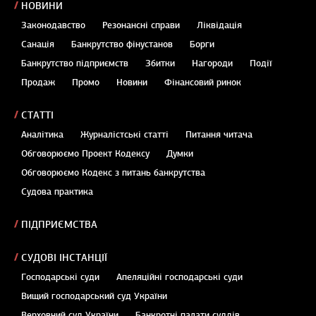
НОВИНИ
Законодавство
Резонансні справи
Ліквідація
Санація
Банкрутство фінустанов
Борги
Банкрутство підприємств
Збитки
Нагороди
Події
Продаж
Промо
Новини
Фінансовий ринок
СТАТТІ
Аналітика
Журналістські статті
Питання читача
Обговорюємо Проект Кодексу
Думки
Обговорюємо Кодекс з питань банкрутства
Судова практика
ПІДПРИЄМСТВА
СУДОВІ ІНСТАНЦІЇ
Господарські суди
Апеляційні господарські суди
Вищий господарський суд України
Верховний суд України
Банкротні палати суддів