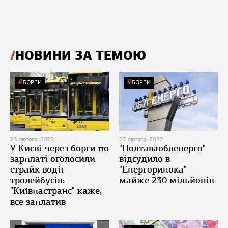
НОВИНИ ЗА ТЕМОЮ
БОРГИ
БОРГИ
23 лютого, 2022
23 лютого, 2022
У Києві через борги по
"Полтаваобленерго"
зарплаті оголосили
відсудило в
страйк водії
"Енергоринока"
тролейбусів:
майже 230 мільйонів
"Київпастранс" каже,
все заплатив