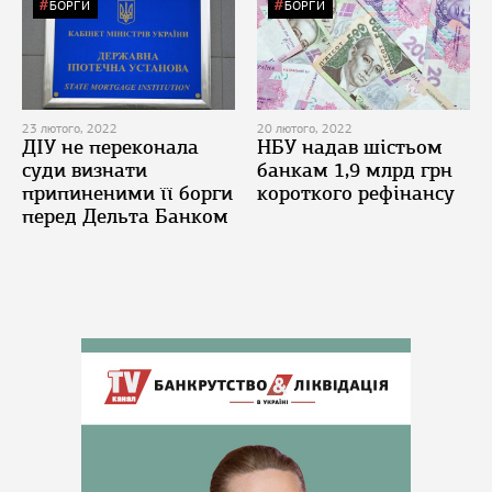
БОРГИ
БОРГИ
23 лютого, 2022
20 лютого, 2022
ДІУ не переконала
НБУ надав шістьом
суди визнати
банкам 1,9 млрд грн
припиненими її борги
короткого рефінансу
перед Дельта Банком