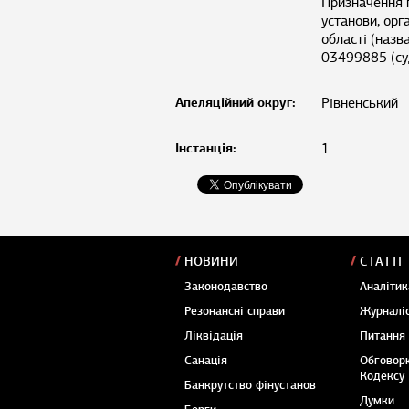
Призначення п
установи, орг
області (назв
03499885 (суд
Апеляційний округ:
Рівненський
Інстанція:
1
НОВИНИ
СТАТТІ
Законодавство
Аналітик
Резонансні справи
Журналіс
Ліквідація
Питання
Санація
Обговор
Кодексу
Банкрутство фінустанов
Думки