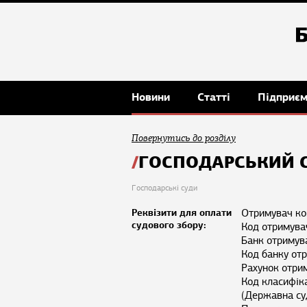
Новини
Статті
Підприє
Повернутись до розділу
ГОСПОДАРСЬКИЙ С
Господарські суди
Реквізити для оплати
​Отримувач ко
судового збору:
Код отримува
Банк отримув
Код банку о
Рахунок отр
Код класифік
(Державна суд