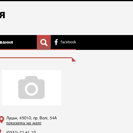
вання
facebook
Луцьк, 43010, пр. Волі, 54А
показати на мапі
(0332) 72 41 10