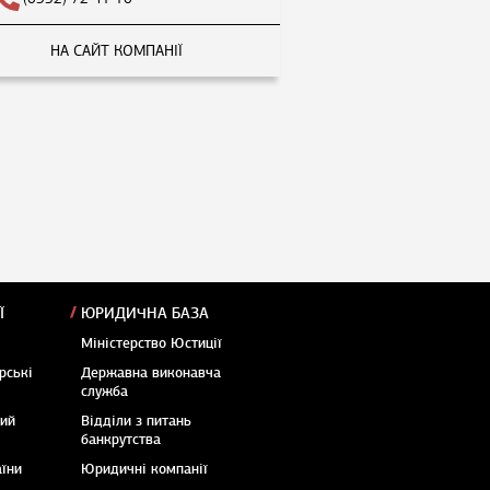
НА САЙТ КОМПАНІЇ
Ї
ЮРИДИЧНА БАЗА
Міністерство Юстиції
рські
Державна виконавча
служба
кий
Відділи з питань
банкрутства
аїни
Юридичні компанії