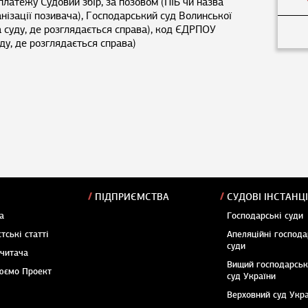
латежу Судовий збір, за позовом (ПІБ чи назва
анізації позивача), Господарський суд Волинської
а суду, де розглядається справа), код ЄДРПОУ
у, де розглядається справа)
ПІДПРИЄМСТВА
СУДОВІ ІНСТАНЦІ
а
Господарські суди
тські статті
Апеляційні господа
суди
 читача
Вищий господарсь
юємо Проект
суд України
Верховний суд Укр