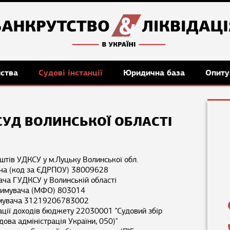
мства
Судові інстанції
Юридична база
Опиту
УД ВОЛИНСЬКОЇ ОБЛАСТІ
штів УДКСУ у м.Луцьку Волинської обл.
ча (код за ЄДРПОУ) 38009628
ача ГУДКCУ у Волинській області
тримувача (МФО) 803014
имувача 31219206783002
ації доходів бюджету 22030001 "Судовий збір
ова адміністрація України, 050)"