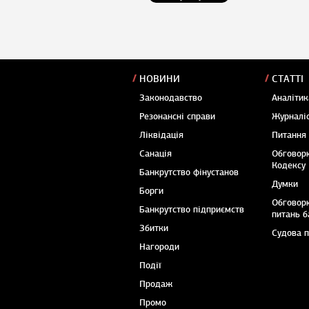
НОВИНИ
СТАТТІ
Законодавство
Аналітик
Резонансні справи
Журналіс
Ліквідація
Питання
Санація
Обговор
Кодексу
Банкрутство фінустанов
Думки
Борги
Обговор
Банкрутство підприємств
питань б
Збитки
Судова 
Нагороди
Події
Продаж
Промо