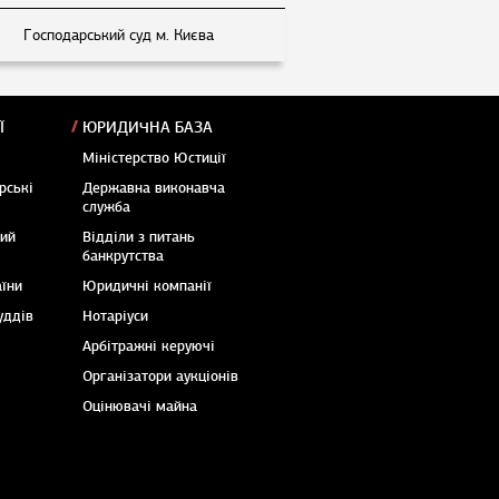
Господарський суд м. Києва
Ї
ЮРИДИЧНА БАЗА
Міністерство Юстиції
рські
Державна виконавча
служба
кий
Відділи з питань
банкрутства
аїни
Юридичні компанії
уддів
Нотаріуси
Арбітражні керуючі
Організатори аукціонів
Оцінювачі майна