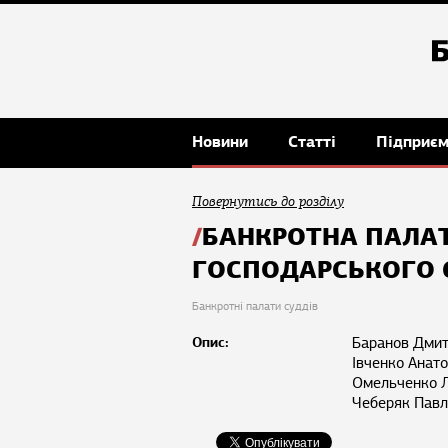
Новини
Статті
Підприє
Повернутись до розділу
БАНКРОТНА ПАЛАТ
ГОСПОДАРСЬКОГО 
Банкротні палати суддів
Опис:
Баранов Дмит
Івченко Анат
Омельченко Л
Чеберяк Павл