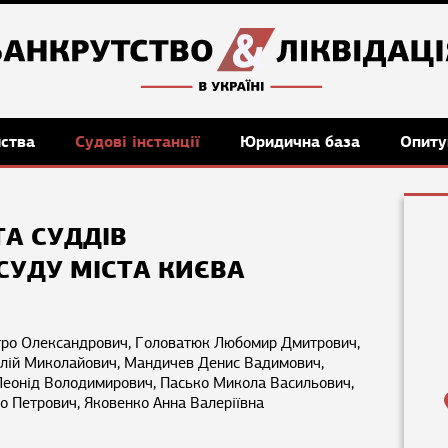
мства
Судові інстанції
Юридична база
Опиту
А СУДДІВ
СУДУ МІСТА КИЄВА
ро Олександрович, Головатюк Любомир Дмитрович,
олій Миколайович, Мандичев Денис Вадимович,
еонід Володимирович, Пасько Микола Васильович,
о Петрович, Яковенко Анна Валеріївна