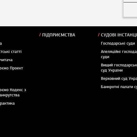
ПІДПРИЄМСТВА
СУДОВІ ІНСТАНЦІ
а
Господарські суди
тські статті
Апеляційні господа
суди
 читача
Вищий господарсь
юємо Проект
суд України
Верховний суд Укр
Банкротні палати с
юємо Кодекс з
анкрутства
практика