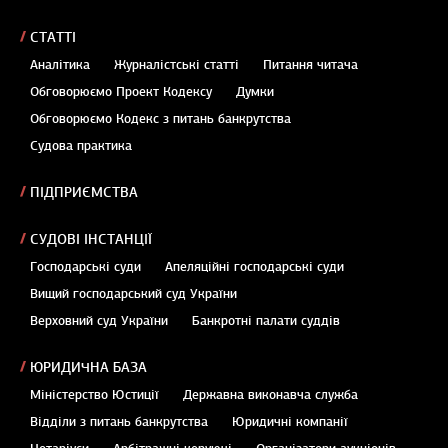
СТАТТІ
Аналітика
Журналістські статті
Питання читача
Обговорюємо Проект Кодексу
Думки
Обговорюємо Кодекс з питань банкрутства
Судова практика
ПІДПРИЄМСТВА
СУДОВІ ІНСТАНЦІЇ
Господарські суди
Апеляційні господарські суди
Вищий господарський суд України
Верховний суд України
Банкротні палати суддів
ЮРИДИЧНА БАЗА
Міністерство Юстиції
Державна виконавча служба
Відділи з питань банкрутства
Юридичні компанії