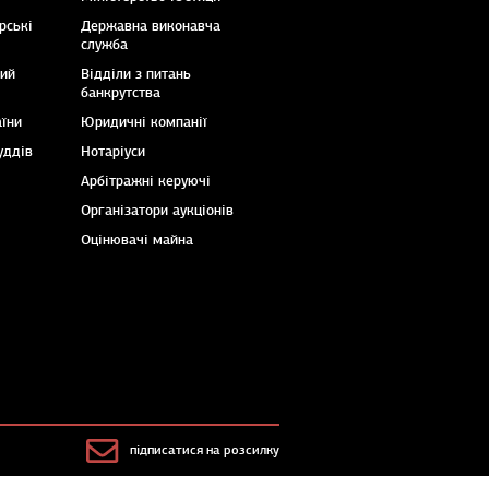
рські
Державна виконавча
служба
кий
Відділи з питань
банкрутства
аїни
Юридичні компанії
уддів
Нотаріуси
Арбітражні керуючі
Організатори аукціонів
Оцінювачі майна
підписатися на розсилку