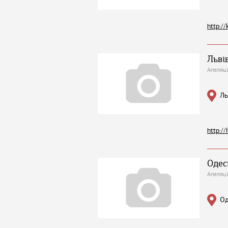
http://
Льві
Апеляці
Ль
http://
Одес
Апеляці
Од