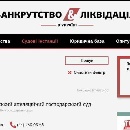
мства
Судові інстанції
Юридична база
Опиту
Я
в
Очистити фільтр
Показано 61-66 з 66
ський апеляційний господарський суд
йні господарські суди
їв
(44) 230 06 58