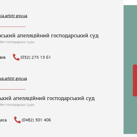
kia.arbitr.gov.ua
вський апеляційний господарський суд
йні господарські суди
вів
(032) 275 13 61
lva.arbitr.gov.ua
ький апеляційний господарський суд
йні господарські суди
еса
(0482) 301 406