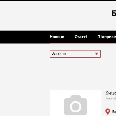
Новини
Статті
Підприє
Всі типи
Київ
Апеляці
Ки