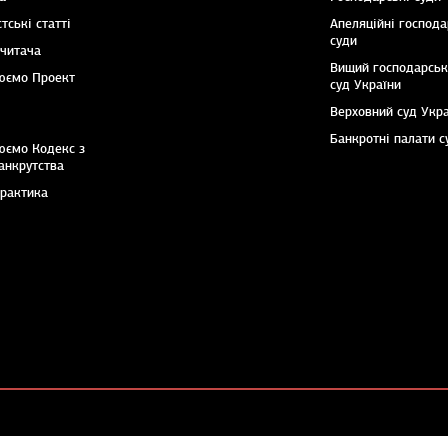
тські статті
Апеляційні господа
суди
 читача
Вищий господарсь
юємо Проект
суд України
Верховний суд Укр
Банкротні палати с
юємо Кодекс з
анкрутства
практика