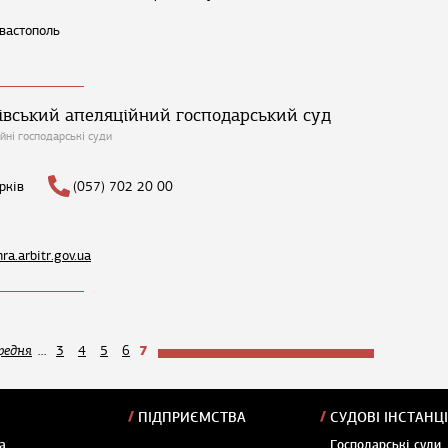
вастополь
івський апеляційний господарський суд
йні господарські суди
рків
(057) 702 20 00
hra.arbitr.gov.ua
7
редня
...
3
4
5
6
ПІДПРИЄМСТВА
СУДОВІ ІНСТАНЦІ
а
Господарські суди