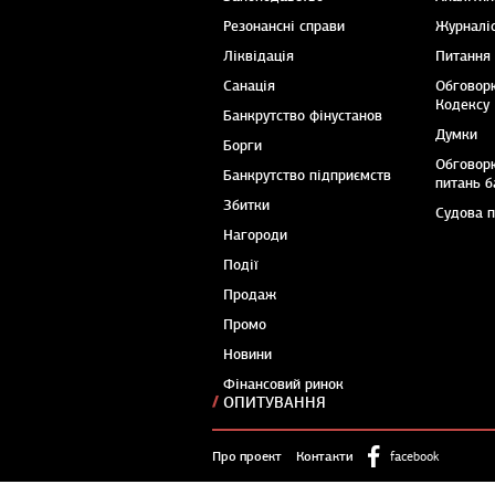
Резонансні справи
Журналіс
Ліквідація
Питання
Санація
Обговор
Кодексу
Банкрутство фінустанов
Думки
Борги
Обговор
Банкрутство підприємств
питань б
Збитки
Судова 
Нагороди
Події
Продаж
Промо
Новини
Фінансовий ринок
ОПИТУВАННЯ
Про проект
Контакти
facebook