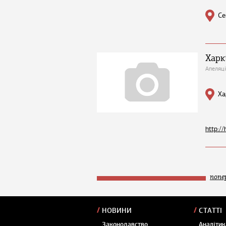
Се
Харк
Апеляці
Ха
http://
попе
НОВИНИ
СТАТТІ
Законодавство
Аналітик