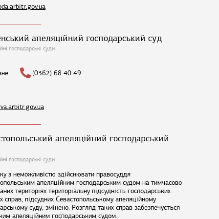
oda.arbitr.gov.ua
енський апеляційний господарський суд
йні господарські суди
вне
(0362) 68 40 49
rva.arbitr.gov.ua
стопольський апеляційний господарський
йні господарські суди
зку з неможливістю здійснювати правосуддя
опольським апеляційним господарським судом на тимчасово
аних територіях територіальну підсудність господарських
х справ, підсудних Севастопольському апеляційному
арському суду, змінено. Розгляд таких справ забезпечується
ким апеляційним господарським судом.