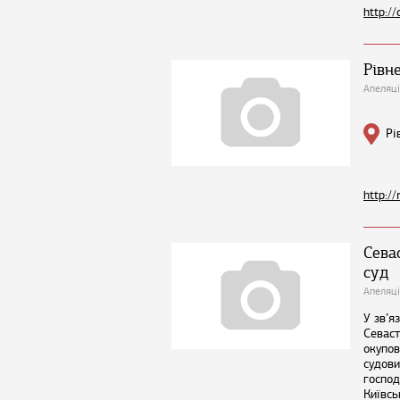
http://
Рівн
Апеляці
Рі
http://
Сева
суд
Апеляці
У зв’я
Севаст
окупов
судови
господ
Київсь