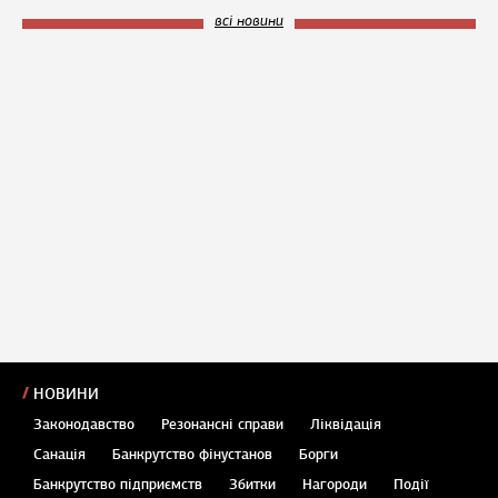
всі новини
НОВИНИ
Законодавство
Резонансні справи
Ліквідація
Санація
Банкрутство фінустанов
Борги
Банкрутство підприємств
Збитки
Нагороди
Події