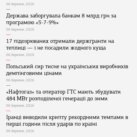
06 березня, 2026
Держава заборгувала банкам 8 млрд грн за
програмою «5-7-9%»
06 березня, 2026
17 підозрюваних отримали держгранти на
теплиці — і не посадили жодного куща
06 березня, 2026
Польський сир тисне на українських виробників
демпінговими цінами
06 березня, 2026
«Нафтогаз» та оператор ГТС мають збудувати
484 МВт розподіленої генерації до зими
06 березня, 2026
Іранці виводили крипту рекордними темпами в
перші години після ударів по країні
06 березня, 2026