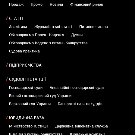
Продаж
Промо
Новини
Фінансовий ринок
СТАТТІ
Аналітика
Журналістські статті
Питання читача
Обговорюємо Проект Кодексу
Думки
Обговорюємо Кодекс з питань банкрутства
Судова практика
ПІДПРИЄМСТВА
СУДОВІ ІНСТАНЦІЇ
Господарські суди
Апеляційні господарські суди
Вищий господарський суд України
Верховний суд України
Банкротні палати суддів
ЮРИДИЧНА БАЗА
Міністерство Юстиції
Державна виконавча служба
Відділи з питань банкрутства
Юридичні компанії