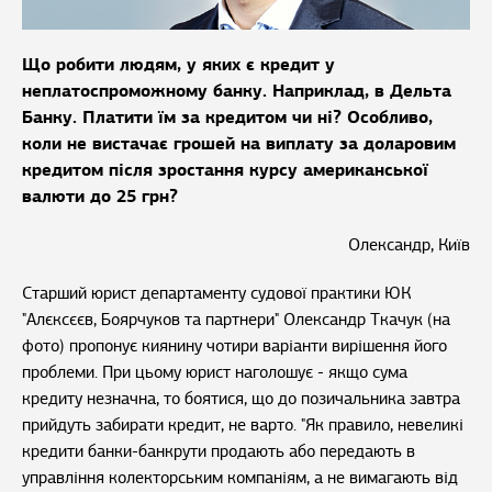
Що робити людям, у яких є кредит у
неплатоспроможному банку. Наприклад, в Дельта
Банку. Платити їм за кредитом чи ні? Особливо,
коли не вистачає грошей на виплату за доларовим
кредитом після зростання курсу американської
валюти до 25 грн?
Олександр, Київ
Старший юрист департаменту судової практики ЮК
"Алєксєєв, Боярчуков та партнери" Олександр Ткачук (на
фото) пропонує киянину чотири варіанти вирішення його
проблеми. При цьому юрист наголошує - якщо сума
кредиту незначна, то боятися, що до позичальника завтра
прийдуть забирати кредит, не варто. "Як правило, невеликі
кредити банки-банкрути продають або передають в
управління колекторським компаніям, а не вимагають від