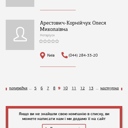
Арестович-Корнійчук Олеся
Миколаївна
Нотаріуси
Київ
(044) 284-33-20
9
попередня
...
5
6
7
8
10
11
12
13
...
наступна
Якщо ви не знайшли свою компанію в списку, ви
можете написати нам і ми додамо її на сайт