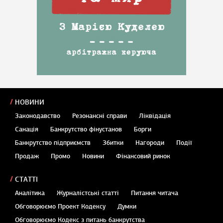
НОВИНИ
Законодавство
Резонансні справи
Ліквідація
Санація
Банкрутство фінустанов
Борги
Банкрутство підприємств
Збитки
Нагороди
Події
Продаж
Промо
Новини
Фінансовий ринок
СТАТТІ
Аналітика
Журналістські статті
Питання читача
Обговорюємо Проект Кодексу
Думки
Обговорюємо Кодекс з питань банкрутства