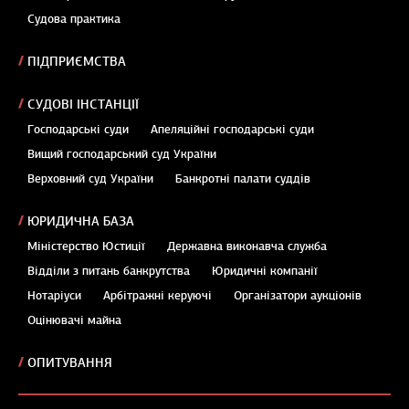
Судова практика
ПІДПРИЄМСТВА
СУДОВІ ІНСТАНЦІЇ
Господарські суди
Апеляційні господарські суди
Вищий господарський суд України
Верховний суд України
Банкротні палати суддів
ЮРИДИЧНА БАЗА
Міністерство Юстиції
Державна виконавча служба
Відділи з питань банкрутства
Юридичні компанії
Нотаріуси
Арбітражні керуючі
Організатори аукціонів
Оцінювачі майна
ОПИТУВАННЯ