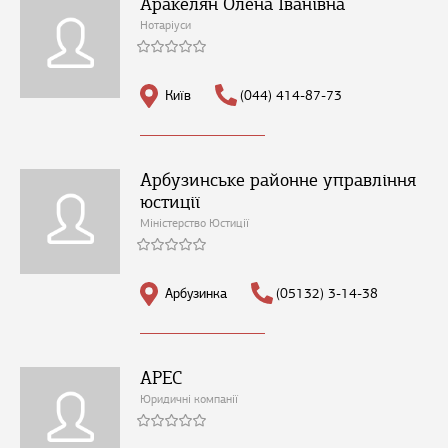
Аракелян Олена Іванівна
Нотаріуси
Київ
(044) 414-87-73
Арбузинське районне управління
юстиції
Міністерство Юстиції
Арбузинка
(05132) 3-14-38
АРЕС
Юридичні компанії