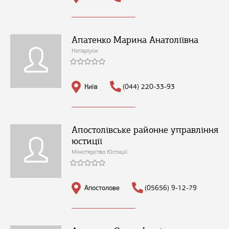
Апатенко Марина Анатоліївна
Нотаріуси
Київ
(044) 220-33-93
Апостолівське районне управління
юстиції
Міністерство Юстиції
Апостолове
(05656) 9-12-79