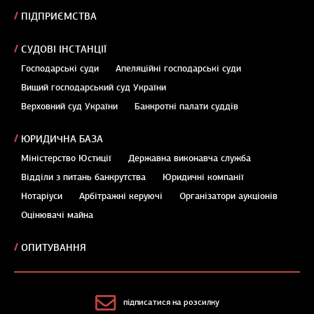
ПІДПРИЄМСТВА
СУДОВІ ІНСТАНЦІЇ
Господарські суди
Апеляційні господарські суди
Вищий господарський суд України
Верховний суд України
Банкротні палати суддів
ЮРИДИЧНА БАЗА
Міністерство Юстиції
Державна виконавча служба
Відділи з питань банкрутства
Юридичні компанії
Нотаріуси
Арбітражні керуючі
Організатори аукціонів
Оцінювачі майна
ОПИТУВАННЯ
підписатися на розсилку