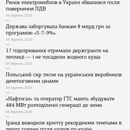
Ринок електромобілів в Україні обвалився після
повернення ПДВ
06 березня, 2026
Держава заборгувала банкам 8 млрд грн за
програмою «5-7-9%»
06 березня, 2026
17 підозрюваних отримали держгранти на
теплиці — і не посадили жодного куща
06 березня, 2026
Польський сир тисне на українських виробників
демпінговими цінами
06 березня, 2026
«Нафтогаз» та оператор ГТС мають збудувати
484 МВт розподіленої генерації до зими
06 березня, 2026
Іранці виводили крипту рекордними темпами в
перші години після ударів по країні