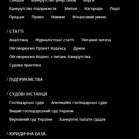
Санація
Банкрутство фінустанов
Борги
Банкрутство підприємств
Збитки
Нагороди
Події
Продаж
Промо
Новини
Фінансовий ринок
СТАТТІ
Аналітика
Журналістські статті
Питання читача
Обговорюємо Проект Кодексу
Думки
Обговорюємо Кодекс з питань банкрутства
Судова практика
ПІДПРИЄМСТВА
СУДОВІ ІНСТАНЦІЇ
Господарські суди
Апеляційні господарські суди
Вищий господарський суд України
Верховний суд України
Банкротні палати суддів
ЮРИДИЧНА БАЗА