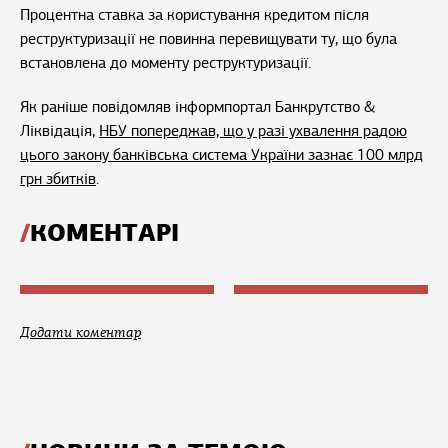
Процентна ставка за користування кредитом після
реструктуризації не повинна перевищувати ту, що була
встановлена до моменту реструктуризації.
Як раніше повідомляв інформпортал Банкрутство &
Ліквідація,
НБУ попереджав, що у разі ухвалення радою
цього закону банківська система України зазнає 100 млрд
грн збитків
.
КОМЕНТАРІ
Додати коментар