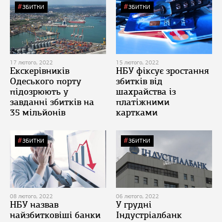
ЗБИТКИ
ЗБИТКИ
17 лютого, 2022
15 лютого, 2022
Екскерівників
НБУ фіксує зростання
Одеського порту
збитків від
підозрюють у
шахрайства із
завданні збитків на
платіжними
35 мільйонів
картками
ЗБИТКИ
ЗБИТКИ
08 лютого, 2022
06 лютого, 2022
НБУ назвав
У грудні
найзбитковіші банки
Індустріалбанк