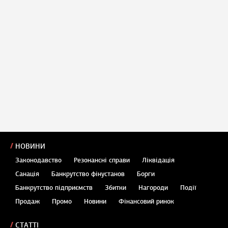
НОВИНИ
Законодавство
Резонансні справи
Ліквідація
Санація
Банкрутство фінустанов
Борги
Банкрутство підприємств
Збитки
Нагороди
Події
Продаж
Промо
Новини
Фінансовий ринок
СТАТТІ