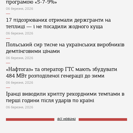
програмою «5-7-9%»
06 березня, 2026
17 підозрюваних отримали держгранти на
теплиці — і не посадили жодного куща
06 березня, 2026
Польський сир тисне на українських виробників
демпінговими цінами
06 березня, 2026
«Нафтогаз» та оператор ГТС мають збудувати
484 МВт розподіленої генерації до зими
06 березня, 2026
Іранці виводили крипту рекордними темпами в
перші години після ударів по країні
06 березня, 2026
всі новини