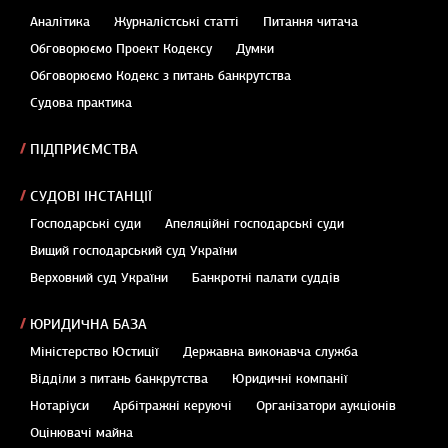
Аналітика
Журналістські статті
Питання читача
Обговорюємо Проект Кодексу
Думки
Обговорюємо Кодекс з питань банкрутства
Судова практика
ПІДПРИЄМСТВА
СУДОВІ ІНСТАНЦІЇ
Господарські суди
Апеляційні господарські суди
Вищий господарський суд України
Верховний суд України
Банкротні палати суддів
ЮРИДИЧНА БАЗА
Міністерство Юстиції
Державна виконавча служба
Відділи з питань банкрутства
Юридичні компанії
Нотаріуси
Арбітражні керуючі
Організатори аукціонів
Оцінювачі майна