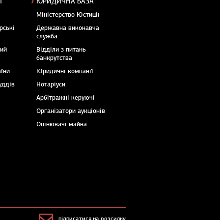
Ї
ЮРИДИЧНА БАЗА
Міністерство Юстиції
рські
Державна виконавча
служба
кий
Відділи з питань
банкрутства
аїни
Юридичні компанії
уддів
Нотаріуси
Арбітражні керуючі
Організатори аукціонів
Оцінювачі майна
підписатися на розсилку