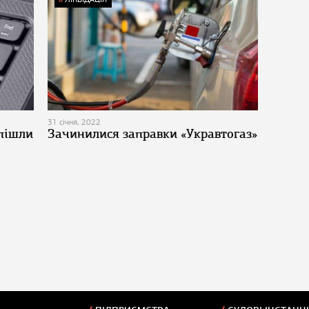
31 січня, 2022
 пішли
Зачинилися заправки «Укравтогаз»