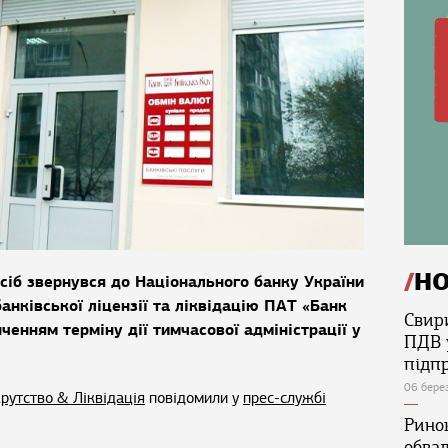
Н
сіб звернувся до Національного банку України
анківської ліцензії та ліквідацію ПАТ «Банк
Свир
нченням терміну дії тимчасової адміністрації у
ПДВ 
підп
06 бере
рутство & Ліквідація
повідомили у
прес-службі
Ринок
обва