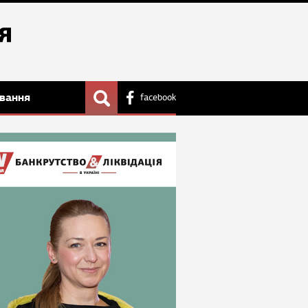
вання
facebook