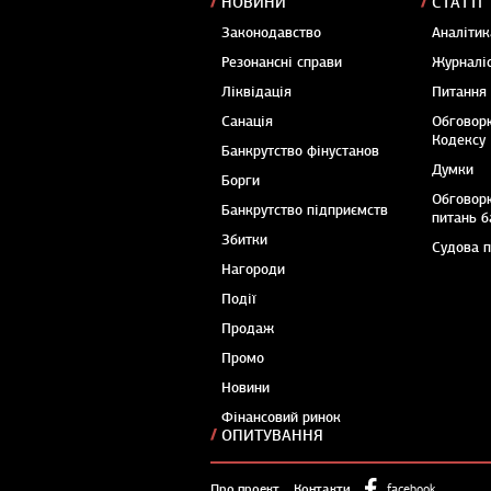
НОВИНИ
СТАТТІ
Законодавство
Аналітик
Резонансні справи
Журналіс
Ліквідація
Питання
Санація
Обговор
Кодексу
Банкрутство фінустанов
Думки
Борги
Обговор
Банкрутство підприємств
питань б
Збитки
Судова 
Нагороди
Події
Продаж
Промо
Новини
Фінансовий ринок
ОПИТУВАННЯ
Про проект
Контакти
facebook