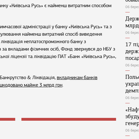
банку «Київська Русь» є найменш витратним способом
06 бере
Держ
млрд
тимчасової адміністрації у банку «Київська Русь» та з
06 бере
гулювання найменш витратний спосіб виведення
 ліквідація неплатоспроможного банку з
17 п
 за вкладами фізичних осіб, Фонд звернувся до НБУ з
держ
кої ліцензії та ліквідацію ПАТ «Банк «Київська Русь»,
поса
06 бере
Поль
Банкрутство & Ліквідація,
вкладникам банків
укра
дшкодовано майже 3 млрд грн
.
демп
06 бере
«Наф
збуд
генер
06 бере