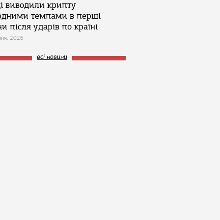
ці виводили крипту
рдними темпами в перші
и після ударів по країні
зня, 2026
всі новини