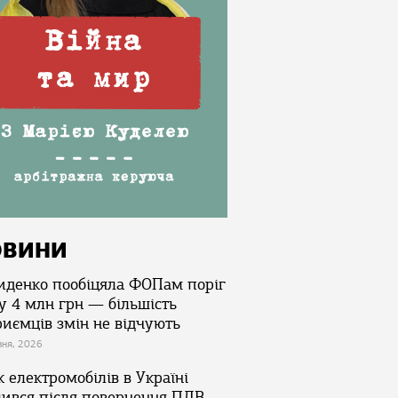
ОВИНИ
иденко пообіцяла ФОПам поріг
у 4 млн грн — більшість
риємців змін не відчують
зня, 2026
 електромобілів в Україні
лився після повернення ПДВ