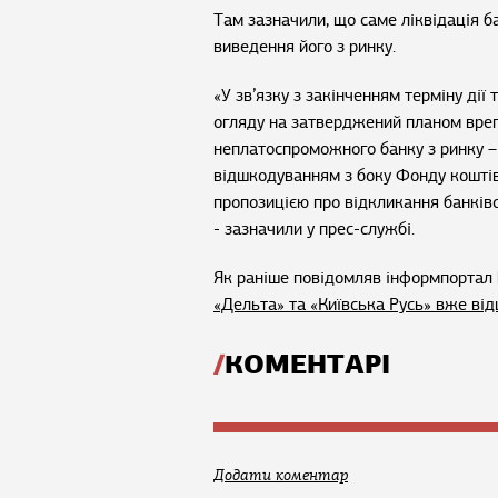
Там зазначили, що саме ліквідація 
виведення його з ринку.
«У зв’язку з закінченням терміну дії 
огляду на затверджений планом вре
неплатоспроможного банку з ринку –
відшкодуванням з боку Фонду коштів
пропозицією про відкликання банківсь
- зазначили у прес-службі.
Як раніше повідомляв інформпортал 
«Дельта» та «Київська Русь» вже ві
КОМЕНТАРІ
Додати коментар