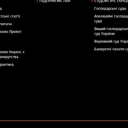
ПІДПРИЄМСТВА
СУДОВІ ІНСТАНЦІ
а
Господарські суди
тські статті
Апеляційні господа
суди
 читача
Вищий господарсь
юємо Проект
суд України
Верховний суд Укр
Банкротні палати с
юємо Кодекс з
анкрутства
практика