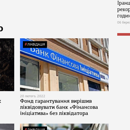
Іран
реко
годин
06 бере
Ю
ЛІКВІДАЦІЯ
20 лютого, 2022
х
Фонд гарантування вирішив
ліквідовувати банк «Фінансова
ініціатива» без ліквідатора
ЛІКВІДАЦІЯ