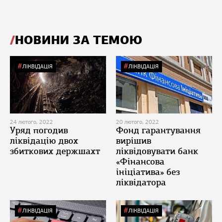
НОВИНИ ЗА ТЕМОЮ
ЛІКВІДАЦІЯ
ЛІКВІДАЦІЯ
24 лютого, 2022
20 лютого, 2022
Уряд погодив
Фонд гарантування
ліквідацію двох
вирішив
збиткових держшахт
ліквідовувати банк
«Фінансова
ініціатива» без
ліквідатора
ЛІКВІДАЦІЯ
ЛІКВІДАЦІЯ