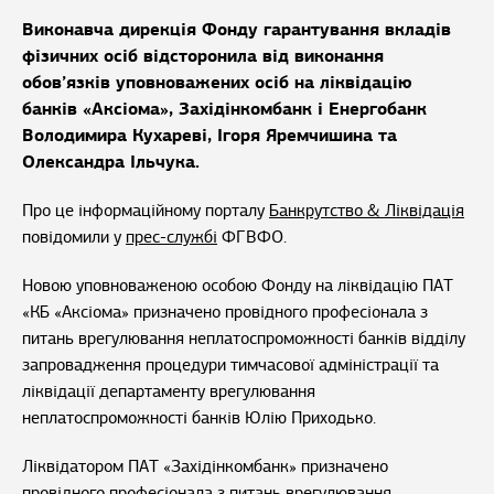
Виконавча дирекція Фонду гарантування вкладів
фізичних осіб відсторонила від виконання
обов’язків уповноважених осіб на ліквідацію
банків «Аксіома», Західінкомбанк і Енергобанк
Володимира Кухареві, Ігоря Яремчишина та
Олександра Ільчука.
Про це інформаційному порталу
Банкрутство & Ліквідація
повідомили у
прес-службі
ФГВФО.
Новою уповноваженою особою Фонду на ліквідацію ПАТ
«КБ «Аксіома» призначено провідного професіонала з
питань врегулювання неплатоспроможності банків відділу
запровадження процедури тимчасової адміністрації та
ліквідації департаменту врегулювання
неплатоспроможності банків Юлію Приходько.
Ліквідатором ПАТ «Західінкомбанк» призначено
провідного професіонала з питань врегулювання