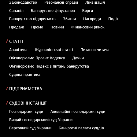
Законодавство
Резонансні справи
Ліквідація
Санація
Банкрутство фінустанов
Борги
Банкрутство підприємств
Збитки
Нагороди
Події
Продаж
Промо
Новини
Фінансовий ринок
СТАТТІ
Аналітика
Журналістські статті
Питання читача
Обговорюємо Проект Кодексу
Думки
Обговорюємо Кодекс з питань банкрутства
Судова практика
ПІДПРИЄМСТВА
СУДОВІ ІНСТАНЦІЇ
Господарські суди
Апеляційні господарські суди
Вищий господарський суд України
Верховний суд України
Банкротні палати суддів