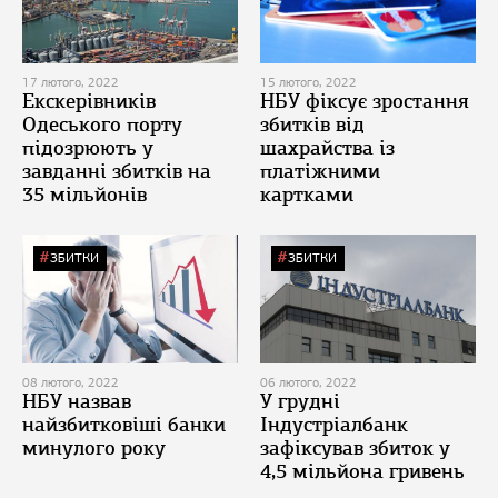
17 лютого, 2022
15 лютого, 2022
Екскерівників
НБУ фіксує зростання
Одеського порту
збитків від
підозрюють у
шахрайства із
завданні збитків на
платіжними
35 мільйонів
картками
ЗБИТКИ
ЗБИТКИ
08 лютого, 2022
06 лютого, 2022
НБУ назвав
У грудні
найзбитковіші банки
Індустріалбанк
минулого року
зафіксував збиток у
4,5 мільйона гривень