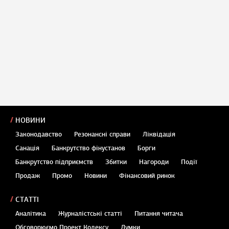
НОВИНИ
Законодавство
Резонансні справи
Ліквідація
Санація
Банкрутство фінустанов
Борги
Банкрутство підприємств
Збитки
Нагороди
Події
Продаж
Промо
Новини
Фінансовий ринок
СТАТТІ
Аналітика
Журналістські статті
Питання читача
Обговорюємо Проект Кодексу
Думки