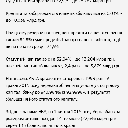
Сукупні активи зросли на 22,9% - до 25,787 млрд грн.
Кредити та заборгованість клієнтів збільшилися на 0,03% -
до 10,038 млрд грн.
При цьому резерви під знецінені кредити на початок липня
сягали 84,8% суми кредитів і заборгованості клієнтів, тоді
як на початок року - 74,5%.
Статутний капітал зріс на 32,04% - до 13,204 млрд грн,
власний капітал збільшився у 2,4 раза - до 3,879 млрд грн.
Нагадаємо, АБ «Укргазбанк» створено в 1993 році. У
травні 2015 року держава збільшила участь у статутному
капіталі банку до 94,6984% із 92,9998% в результаті
збільшення його статутного капіталу.
Згідно з даними НБУ, на 1 квітня 2015 року Укргазбанк за
розміром активів посідав 14-те місце (22,646 млрд грн)
серед 133 банків, що діяли в країні.