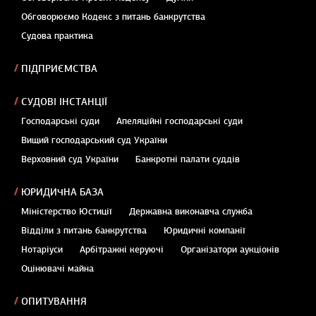
Обговорюємо Кодекс з питань банкрутства
Судова практика
ПІДПРИЄМСТВА
СУДОВІ ІНСТАНЦІЇ
Господарські суди
Апеляційні господарські суди
Вищий господарський суд України
Верховний суд України
Банкротні палати суддів
ЮРИДИЧНА БАЗА
Міністерство Юстиції
Державна виконавча служба
Відділи з питань банкрутства
Юридичні компанії
Нотаріуси
Арбітражні керуючі
Організатори аукціонів
Оцінювачі майна
ОПИТУВАННЯ