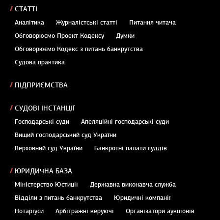
СТАТТІ
Аналітика
Журналістські статті
Питання читача
Обговорюємо Проект Кодексу
Думки
Обговорюємо Кодекс з питань банкрутства
Судова практика
ПІДПРИЄМСТВА
СУДОВІ ІНСТАНЦІЇ
Господарські суди
Апеляційні господарські суди
Вищий господарський суд України
Верховний суд України
Банкротні палати суддів
ЮРИДИЧНА БАЗА
Міністерство Юстиції
Державна виконавча служба
Відділи з питань банкрутства
Юридичні компанії
Нотаріуси
Арбітражні керуючі
Організатори аукціонів