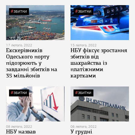
ЗБИТКИ
ЗБИТКИ
17 лютого, 2022
15 лютого, 2022
Екскерівників
НБУ фіксує зростання
Одеського порту
збитків від
підозрюють у
шахрайства із
завданні збитків на
платіжними
35 мільйонів
картками
ЗБИТКИ
ЗБИТКИ
08 лютого, 2022
06 лютого, 2022
НБУ назвав
У грудні