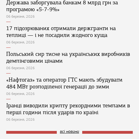
Держава заборгувала банкам 8 млрд грн за
програмою «5-7-9%»
06 березня, 2026
17 підозрюваних отримали держгранти на
теплиці — і не посадили жодного куща
06 березня, 2026
Польський сир тисне на українських виробників
демпінговими цінами
06 березня, 2026
«Нафтогаз» та оператор ГТС мають збудувати
484 МВт розподіленої генерації до зими
06 березня, 2026
Іранці виводили крипту рекордними темпами в
перші години після ударів по країні
06 березня, 2026
всі новини