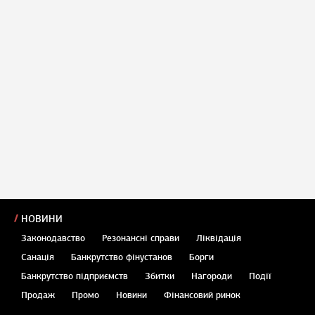
НОВИНИ
Законодавство
Резонансні справи
Ліквідація
Санація
Банкрутство фінустанов
Борги
Банкрутство підприємств
Збитки
Нагороди
Події
Продаж
Промо
Новини
Фінансовий ринок