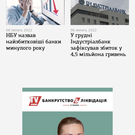
08 лютого, 2022
06 лютого, 2022
НБУ назвав
У грудні
найзбитковіші банки
Індустріалбанк
минулого року
зафіксував збиток у
4,5 мільйона гривень