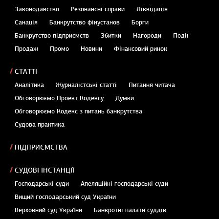
Законодавство
Резонансні справи
Ліквідація
Санація
Банкрутство фінустанов
Борги
Банкрутство підприємств
Збитки
Нагороди
Події
Продаж
Промо
Новини
Фінансовий ринок
СТАТТІ
Аналітика
Журналістські статті
Питання читача
Обговорюємо Проект Кодексу
Думки
Обговорюємо Кодекс з питань банкрутства
Судова практика
ПІДПРИЄМСТВА
СУДОВІ ІНСТАНЦІЇ
Господарські суди
Апеляційні господарські суди
Вищий господарський суд України
Верховний суд України
Банкротні палати суддів