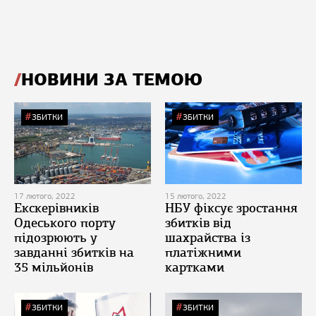
НОВИНИ ЗА ТЕМОЮ
ЗБИТКИ
ЗБИТКИ
17 лютого, 2022
15 лютого, 2022
Екскерівників
НБУ фіксує зростання
Одеського порту
збитків від
підозрюють у
шахрайства із
завданні збитків на
платіжними
35 мільйонів
картками
ЗБИТКИ
ЗБИТКИ