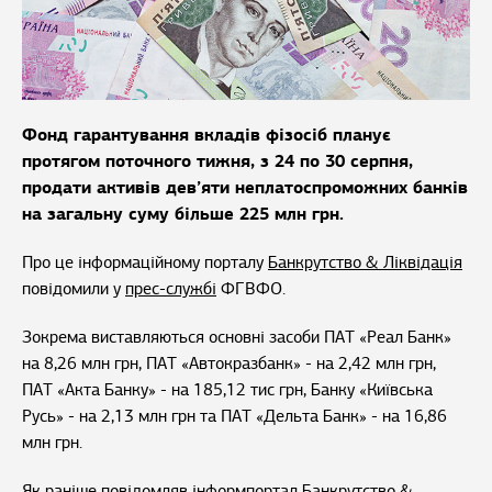
Фонд гарантування вкладів фізосіб планує
протягом поточного тижня, з 24 по 30 серпня,
продати активів дев’яти неплатоспроможних банків
на загальну суму більше 225 млн грн.
Про це інформаційному порталу
Банкрутство & Ліквідація
повідомили у
прес-службі
ФГВФО.
Зокрема виставляються основні засоби ПАТ «Реал Банк»
на 8,26 млн грн, ПАТ «Автокразбанк» - на 2,42 млн грн,
ПАТ «Акта Банку» - на 185,12 тис грн, Банку «Київська
Русь» - на 2,13 млн грн та ПАТ «Дельта Банк» - на 16,86
млн грн.
Як раніше повідомляв інформпортал Банкрутство &