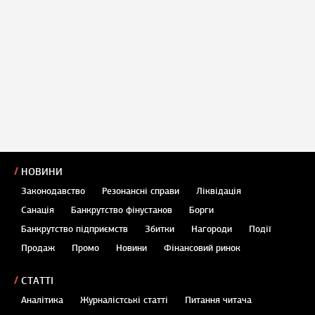
НОВИНИ
Законодавство
Резонансні справи
Ліквідація
Санація
Банкрутство фінустанов
Борги
Банкрутство підприємств
Збитки
Нагороди
Події
Продаж
Промо
Новини
Фінансовий ринок
СТАТТІ
Аналітика
Журналістські статті
Питання читача