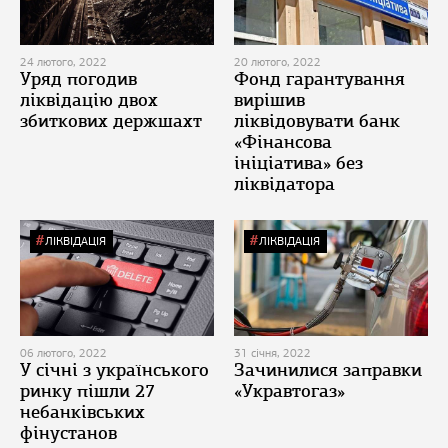
24 лютого, 2022
20 лютого, 2022
Уряд погодив
Фонд гарантування
ліквідацію двох
вирішив
збиткових держшахт
ліквідовувати банк
«Фінансова
ініціатива» без
ліквідатора
ЛІКВІДАЦІЯ
ЛІКВІДАЦІЯ
06 лютого, 2022
31 січня, 2022
У січні з українського
Зачинилися заправки
ринку пішли 27
«Укравтогаз»
небанківських
фінустанов