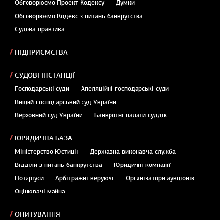
Обговорюємо Проект Кодексу
Думки
Обговорюємо Кодекс з питань банкрутства
Судова практика
ПІДПРИЄМСТВА
СУДОВІ ІНСТАНЦІЇ
Господарські суди
Апеляційні господарські суди
Вищий господарський суд України
Верховний суд України
Банкротні палати суддів
ЮРИДИЧНА БАЗА
Міністерство Юстиції
Державна виконавча служба
Відділи з питань банкрутства
Юридичні компанії
Нотаріуси
Арбітражні керуючі
Організатори аукціонів
Оцінювачі майна
ОПИТУВАННЯ