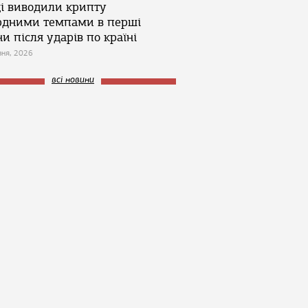
ці виводили крипту
рдними темпами в перші
и після ударів по країні
зня, 2026
всі новини