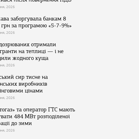
зня, 2026
ава заборгувала банкам 8
 грн за програмою «5-7-9%»
зня, 2026
ідозрюваних отримали
гранти на теплиці — і не
дили жодного куща
зня, 2026
ський сир тисне на
їнських виробників
інговими цінами
зня, 2026
тогаз» та оператор ГТС мають
увати 484 МВт розподіленої
ації до зими
зня, 2026