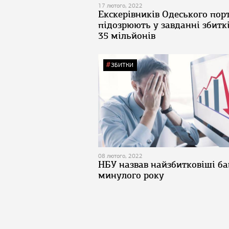
17 лютого, 2022
Екскерівників Одеського пор
підозрюють у завданні збитк
35 мільйонів
ЗБИТКИ
08 лютого, 2022
НБУ назвав найзбитковіші б
минулого року