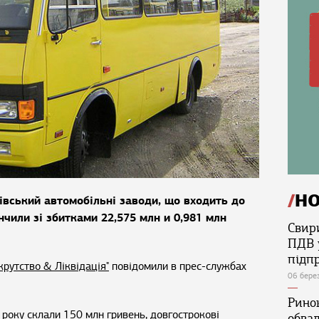
Н
гівський автомобільні заводи, що входить до
нчили зі збитками 22,575 млн и 0,981 млн
Свир
ПДВ 
підп
крутство & Ліквідація"
повідомили в прес-службах
06 бере
Ринок
 року склали 150 млн гривень, довгострокові
обва