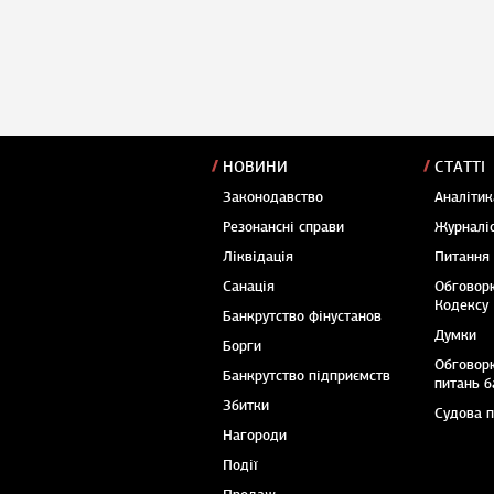
НОВИНИ
СТАТТІ
Законодавство
Аналітик
Резонансні справи
Журналіс
Ліквідація
Питання
Санація
Обговор
Кодексу
Банкрутство фінустанов
Думки
Борги
Обговор
Банкрутство підприємств
питань б
Збитки
Судова 
Нагороди
Події