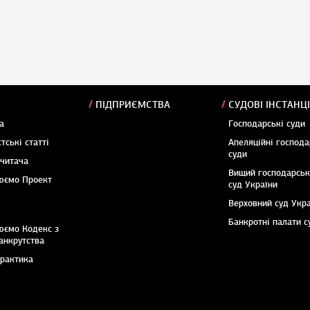
ПІДПРИЄМСТВА
СУДОВІ ІНСТАНЦІ
а
Господарські суди
тські статті
Апеляційні господа
суди
 читача
Вищий господарсь
юємо Проект
суд України
Верховний суд Укр
Банкротні палати с
юємо Кодекс з
анкрутства
практика