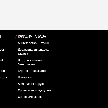
Ї
ЮРИДИЧНА БАЗА
Міністерство Юстиції
рські
Державна виконавча
служба
кий
Відділи з питань
банкрутства
аїни
Юридичні компанії
уддів
Нотаріуси
Арбітражні керуючі
Організатори аукціонів
Оцінювачі майна