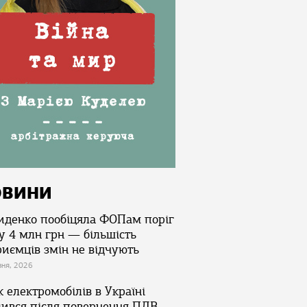
ОВИНИ
иденко пообіцяла ФОПам поріг
у 4 млн грн — більшість
риємців змін не відчують
зня, 2026
 електромобілів в Україні
лився після повернення ПДВ