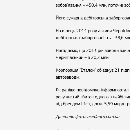
зобов'язання – 450,4 млн, поточні зо
Його сумарна дебіторська заборгован
На кінець 2014 року активи Чернігів
дебіторська заборгованість - 38,6 мл
Нагадаємо, що 2013 рік заводи закін
Чернігівський – з 20,2 млн.
Корпорація "Еталон" об'єднує 21 під
автозаводи.
Як раніше повідомляв інформпортал 
року чистий збиток одного з найбіль
під брендом life:), досяг 5,59 млрд г
Джерело фото: usedauto.com.ua