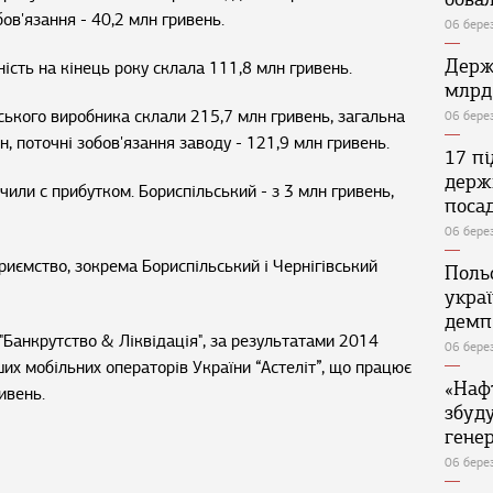
бов'язання - 40,2 млн гривень.
06 бере
Держ
ість на кінець року склала 111,8 млн гривень.
млрд
ського виробника склали 215,7 млн гривень, загальна
06 бере
н, поточні зобов'язання заводу - 121,9 млн гривень.
17 п
держ
чили с прибутком. Бориспільський - з 3 млн гривень,
поса
06 бере
приємство, зокрема Бориспільський і Чернігівський
Поль
укра
демп
"Банкрутство & Ліквідація", за результатами 2014
06 бере
ших мобільних операторів України “Астеліт”, що працює
«Наф
ривень.
збуд
генер
06 бере