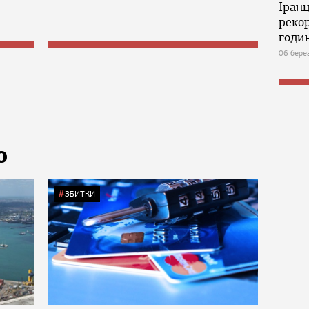
Іран
реко
годин
06 бере
Ю
ЗБИТКИ