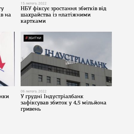
15 лютого, 2022
ту
НБУ фіксує зростання збитків від
ів на
шахрайства із платіжними
картками
ЗБИТКИ
06 лютого, 2022
анки
У грудні Індустріалбанк
зафіксував збиток у 4,5 мільйона
гривень