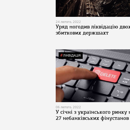
24 лютого, 2022
Уряд погодив ліквідацію дво
збиткових держшахт
ЛІКВІДАЦІЯ
06 лютого, 2022
У січні з українського ринку
27 небанківських фінустанов