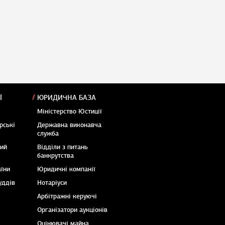
Ї
ЮРИДИЧНА БАЗА
Міністерство Юстиції
рські
Державна виконавча
служба
кий
Відділи з питань
банкрутства
аїни
Юридичні компанії
уддів
Нотаріуси
Арбітражні керуючі
Організатори аукціонів
Оцінювачі майна