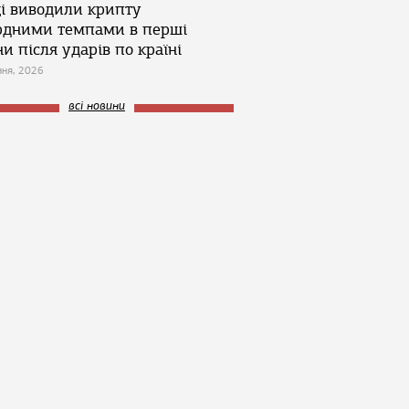
ці виводили крипту
рдними темпами в перші
и після ударів по країні
зня, 2026
всі новини