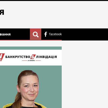
вання
facebook