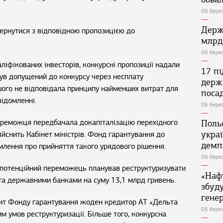
06 бере
Держ
вернутися з відповідною пропозицією до
млрд
06 бере
аліфікованих інвесторів, конкурсні пропозиції надали
17 п
 був допущений до конкурсу через несплату
держ
ншого не відповідала принципу найменших витрат для
поса
відомленні.
06 бере
ереможця передбачала докапіталізацію перехідного
Поль
укра
дійснить Кабінет міністрів. Фонд гарантування до
демп
млення про прийняття такого урядового рішення.
06 бере
ї потенційний переможець планував реструктуризувати
«Наф
 та державними банками на суму 13,1 млрд гривень.
збуд
генер
пит Фонду гарантування жоден кредитор АТ «Дельта
06 бере
м умов реструктуризації. Більше того, конкурсна