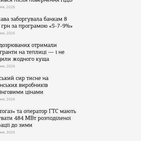
зня, 2026
ава заборгувала банкам 8
 грн за програмою «5-7-9%»
зня, 2026
ідозрюваних отримали
гранти на теплиці — і не
дили жодного куща
зня, 2026
ський сир тисне на
їнських виробників
інговими цінами
зня, 2026
тогаз» та оператор ГТС мають
увати 484 МВт розподіленої
ації до зими
зня, 2026