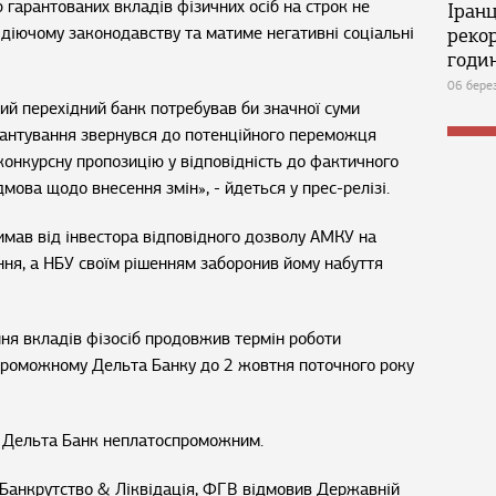
гарантованих вкладів фізичних осіб на строк не
Іран
 діючому законодавству та матиме негативні соціальні
реко
годин
06 бере
ий перехідний банк потребував би значної суми
рантування звернувся до потенційного переможця
конкурсну пропозицію у відповідність до фактичного
дмова щодо внесення змін», - йдеться у прес-релізі.
имав від інвестора відповідного дозволу АМКУ на
ння, а НБУ своїм рішенням заборонив йому набуття
ння вкладів фізосіб продовжив термін роботи
спроможному Дельта Банку до 2 жовтня поточного року
в Дельта Банк неплатоспроможним.
Банкрутство & Ліквідація,
ФГВ відмовив Державній