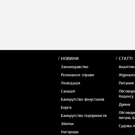
НОВИНИ
СТАТТІ
Законодавство
Аналітик
Резонансні справи
Журналіс
Ліквідація
Питання
Санація
Обговор
Кодексу
Банкрутство фінустанов
Думки
Борги
Обговор
Банкрутство підприємств
питань б
Збитки
Судова 
Нагороди