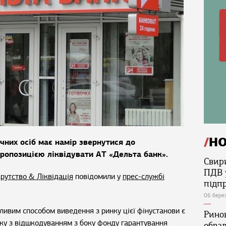
Н
чних осіб має намір звернутися до
пропозицією ліквідувати АТ «Дельта банк».
Свир
ПДВ 
рутство & Ліквідація
повідомили у
прес-службі
підп
06 бере
ивим способом виведення з ринку цієї фінустанови є
Ринок
ку з відшкодуванням з боку фонду гарантування
обва