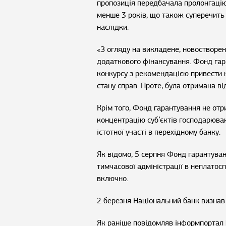
пропозиція передбачала пролонгацію 
менше 3 років, що також суперечить
наслідки.
«З огляду на викладене, новостворен
додаткового фінансування. Фонд га
конкурсу з рекомендацією привести 
стану справ. Проте, була отримана ві
Крім того, Фонд гарантування не отр
концентрацію суб’єктів господарюва
істотної участі в перехідному банку.
Як відомо, 5 серпня Фонд гарантува
тимчасової адміністрації в неплато
включно.
2 березня Національний банк визна
Як раніше повідомляв інформпортал 