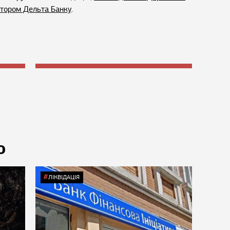
естором Дельта Банку
.
Ю
ЛІКВІДАЦІЯ