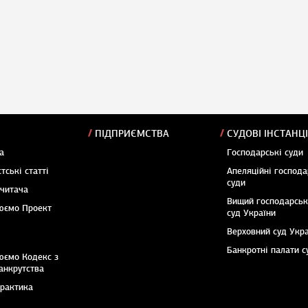
ПІДПРИЄМСТВА
СУДОВІ ІНСТАНЦІ
а
Господарські суди
тські статті
Апеляційні господа
суди
 читача
Вищий господарсь
юємо Проект
суд України
Верховний суд Укр
Банкротні палати с
юємо Кодекс з
анкрутства
практика